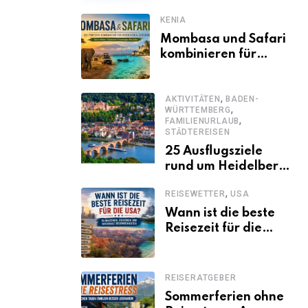
KENIA
Mombasa und Safari
kombinieren für
einen
abwechslungsreichen
,
Kenia-Urlaub
AKTIVITÄTEN
BADEN-
,
WÜRTTEMBERG
,
FAMILIENURLAUB
STÄDTEREISEN
25 Ausflugsziele
rund um Heidelberg,
die jeder kennen
,
REISEWETTER
USA
sollte
Wann ist die beste
Reisezeit für die
USA? Klimazonen,
Regionen und
saisonale
REISERATGEBER
Besonderheiten
Sommerferien ohne