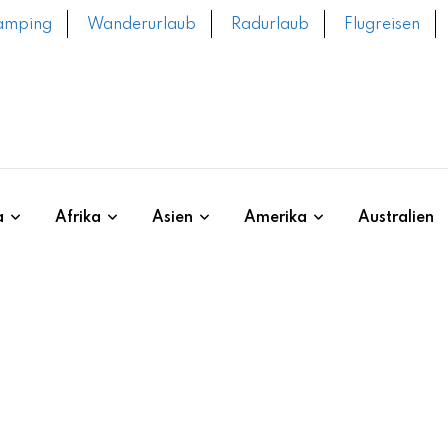
amping
Wanderurlaub
Radurlaub
Flugreisen
a
Afrika
Asien
Amerika
Australien