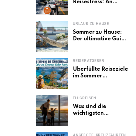
Reisestress: An
welchen Tagen
Familien besser
losfahren
URLAUB ZU HAUSE
Sommer zu Hause:
Der ultimative Guide
für den Urlaub
daheim
REISERATGEBER
Überfüllte Reiseziele
im Sommer
vermeiden: 11
schöne Alternativen
zu Mallorca,
FLUGREISEN
Santorini, Gardasee
Was sind die
& Co.
wichtigsten
Fluggastrechte?
,
ANGEBOTE
KREUZFAHRTEN