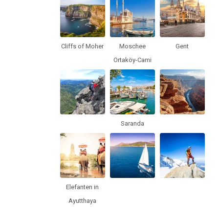
Cliffs of Moher
Moschee
Gent
Ortaköy-Cami
Saranda
Elefanten in
Ayutthaya