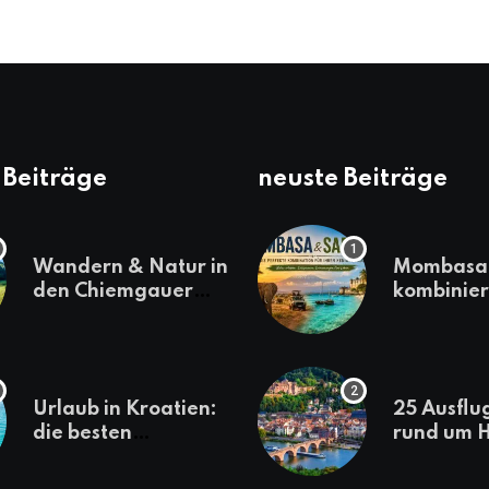
 Beiträge
neuste Beiträge
Wandern & Natur in
Mombasa 
den Chiemgauer
kombinier
Alpen
einen
abwechsl
Kenia-Ur
Urlaub in Kroatien:
25 Ausflu
die besten
rund um H
Reiseziele
die jeder
sollte