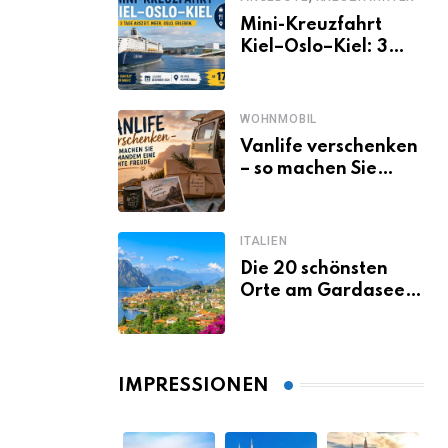
Mini-Kreuzfahrt
Kiel–Oslo–Kiel: 3
Tage Norwegen ab
Kiel erleben
WOHNMOBIL
Vanlife verschenken
– so machen Sie
jemandem eine
echte Freude
ITALIEN
Die 20 schönsten
Orte am Gardasee,
die du unbedingt
gesehen haben
musst
IMPRESSIONEN