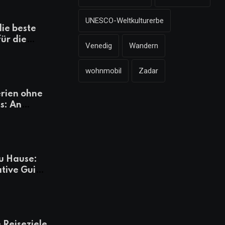
UNESCO-Weltkulturerbe
die beste
für die
Venedig
Wandern
mazonen,
 und
wohnmobil
Zadar
heiten
rien ohne
s: An
Tagen
besser
u Hause:
ative Guide
rlaub
 Reiseziele