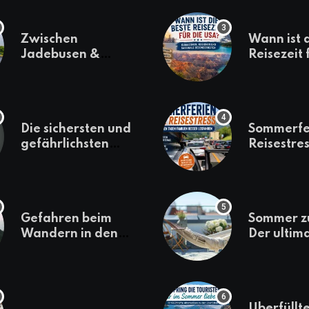
Zwischen
Wann ist 
Jadebusen &
Reisezeit 
Marineflair –
USA? Kli
Wilhelmshaven
Regionen
erkunden
saisonale
Besonder
Die sichersten und
Sommerfe
gefährlichsten
Reisestres
Reiseziele 2022
welchen 
Familien 
losfahren
Gefahren beim
Sommer z
Wandern in den
Der ultim
Bergen – das macht
für den U
es gefährlich
daheim
Überfüllte