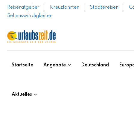
Skip
Reiseratgeber
Kreuzfahrten
Städtereisen
C
to
Sehenswürdigkeiten
content
Startseite
Angebote
Deutschland
Europ
Aktuelles