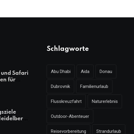
Schlagworte
Abu Dhabi
Aida
Donau
und Safari
en für
Dubrovnik
Familienurlaub
ungsreichen
laub
Flusskreuzfahrt
Naturerlebnis
gsziele
Outdoor-Abenteuer
eidelberg,
 kennen
Reisevorbereitung
Strandurlaub