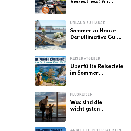
Reisestress: An
welchen Tagen
Familien besser
losfahren
URLAUB ZU HAUSE
Sommer zu Hause:
Der ultimative Guide
für den Urlaub
daheim
REISERATGEBER
Überfüllte Reiseziele
im Sommer
vermeiden: 11
schöne Alternativen
zu Mallorca,
FLUGREISEN
Santorini, Gardasee
Was sind die
& Co.
wichtigsten
Fluggastrechte?
,
ANGEBOTE
KREUZFAHRTEN