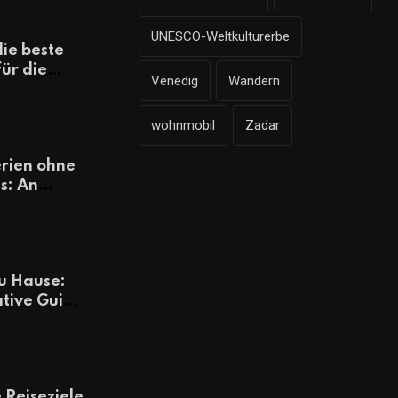
UNESCO-Weltkulturerbe
die beste
für die
Venedig
Wandern
mazonen,
 und
wohnmobil
Zadar
heiten
rien ohne
s: An
Tagen
besser
u Hause:
ative Guide
rlaub
 Reiseziele