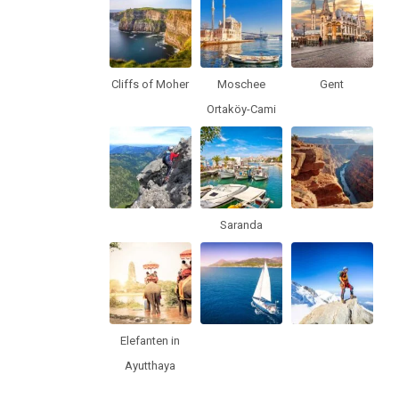
Cliffs of Moher
Moschee
Gent
Ortaköy-Cami
Saranda
Elefanten in
Ayutthaya