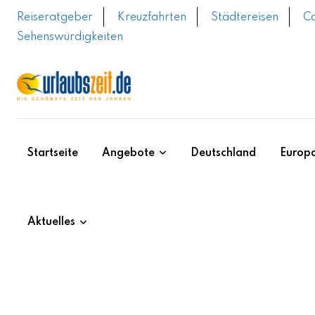
Skip
Reiseratgeber
Kreuzfahrten
Städtereisen
C
to
Sehenswürdigkeiten
content
Startseite
Angebote
Deutschland
Europ
Aktuelles