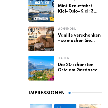
Mini-Kreuzfahrt
Kiel–Oslo–Kiel: 3
Tage Norwegen ab
Kiel erleben
WOHNMOBIL
Vanlife verschenken
– so machen Sie
jemandem eine
echte Freude
ITALIEN
Die 20 schönsten
Orte am Gardasee,
die du unbedingt
gesehen haben
musst
IMPRESSIONEN