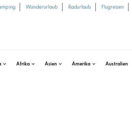
amping
Wanderurlaub
Radurlaub
Flugreisen
a
Afrika
Asien
Amerika
Australien