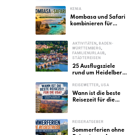
KENIA
Mombasa und Safari
kombinieren für
einen
abwechslungsreichen
,
Kenia-Urlaub
AKTIVITÄTEN
BADEN-
,
WÜRTTEMBERG
,
FAMILIENURLAUB
STÄDTEREISEN
25 Ausflugsziele
rund um Heidelberg,
die jeder kennen
,
REISEWETTER
USA
sollte
Wann ist die beste
Reisezeit für die
USA? Klimazonen,
Regionen und
saisonale
REISERATGEBER
Besonderheiten
Sommerferien ohne