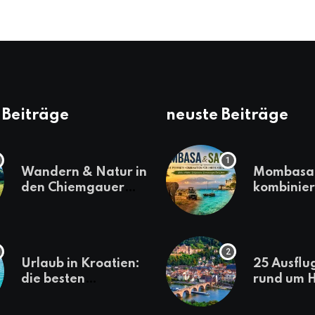
 Beiträge
neuste Beiträge
Wandern & Natur in
Mombasa 
den Chiemgauer
kombinier
Alpen
einen
abwechsl
Kenia-Ur
Urlaub in Kroatien:
25 Ausflu
die besten
rund um H
Reiseziele
die jeder
sollte