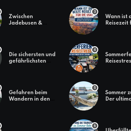
Zwischen
Wann ist 
Jadebusen &
Reisezeit 
Marineflair –
USA? Kli
Wilhelmshaven
Regionen
erkunden
saisonale
Besonder
Die sichersten und
Sommerfe
gefährlichsten
Reisestres
Reiseziele 2022
welchen 
Familien 
losfahren
Gefahren beim
Sommer z
Wandern in den
Der ultim
Bergen – das macht
für den U
es gefährlich
daheim
Überfüllte