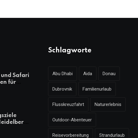
Schlagworte
Abu Dhabi
Aida
Donau
und Safari
en für
Dubrovnik
Familienurlaub
ungsreichen
laub
Flusskreuzfahrt
Naturerlebnis
gsziele
Outdoor-Abenteuer
eidelberg,
 kennen
Reisevorbereitung
Strandurlaub