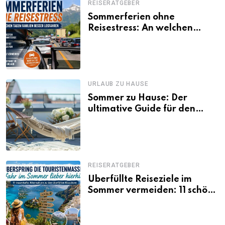
REISERATGEBER
Sommerferien ohne
Reisestress: An welchen
Tagen Familien besser
losfahren
URLAUB ZU HAUSE
Sommer zu Hause: Der
ultimative Guide für den
Urlaub daheim
REISERATGEBER
Überfüllte Reiseziele im
Sommer vermeiden: 11 schöne
Alternativen zu Mallorca,
Santorini, Gardasee & Co.