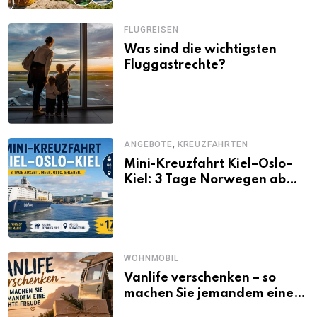
FLUGREISEN
Was sind die wichtigsten
Fluggastrechte?
,
ANGEBOTE
KREUZFAHRTEN
Mini-Kreuzfahrt Kiel–Oslo–
Kiel: 3 Tage Norwegen ab
Kiel erleben
WOHNMOBIL
Vanlife verschenken – so
machen Sie jemandem eine
echte Freude