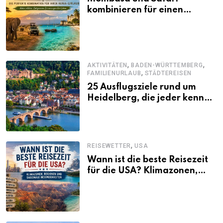
kombinieren für einen
abwechslungsreichen Kenia-
Urlaub
,
,
AKTIVITÄTEN
BADEN-WÜRTTEMBERG
,
FAMILIENURLAUB
STÄDTEREISEN
25 Ausflugsziele rund um
Heidelberg, die jeder kennen
sollte
,
REISEWETTER
USA
Wann ist die beste Reisezeit
für die USA? Klimazonen,
Regionen und saisonale
Besonderheiten