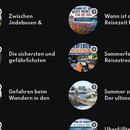
Zwischen
Wann ist 
Jadebusen &
Reisezeit 
Marineflair –
USA? Kli
Wilhelmshaven
Regionen
erkunden
saisonale
Besonder
Die sichersten und
Sommerfe
gefährlichsten
Reisestres
Reiseziele 2022
welchen 
Familien 
losfahren
Gefahren beim
Sommer z
Wandern in den
Der ultim
Bergen – das macht
für den U
es gefährlich
daheim
Überfüllte