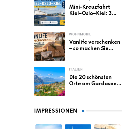
Mini-Kreuzfahrt
Kiel–Oslo–Kiel: 3
Tage Norwegen ab
Kiel erleben
WOHNMOBIL
Vanlife verschenken
– so machen Sie
jemandem eine
echte Freude
ITALIEN
Die 20 schönsten
Orte am Gardasee,
die du unbedingt
gesehen haben
musst
IMPRESSIONEN