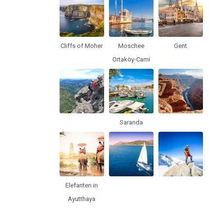
Cliffs of Moher
Moschee
Gent
Ortaköy-Cami
Saranda
Elefanten in
Ayutthaya