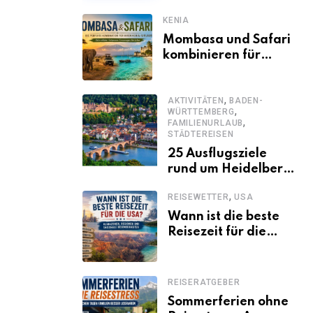
KENIA
Mombasa und Safari
kombinieren für
einen
abwechslungsreichen
,
Kenia-Urlaub
AKTIVITÄTEN
BADEN-
,
WÜRTTEMBERG
,
FAMILIENURLAUB
STÄDTEREISEN
25 Ausflugsziele
rund um Heidelberg,
die jeder kennen
,
REISEWETTER
USA
sollte
Wann ist die beste
Reisezeit für die
USA? Klimazonen,
Regionen und
saisonale
REISERATGEBER
Besonderheiten
Sommerferien ohne