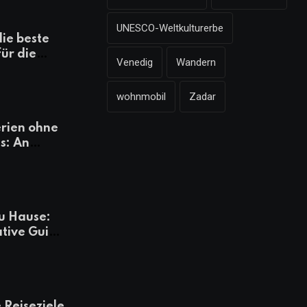
UNESCO-Weltkulturerbe
die beste
für die
Venedig
Wandern
mazonen,
 und
wohnmobil
Zadar
heiten
rien ohne
s: An
Tagen
besser
u Hause:
ative Guide
rlaub
 Reiseziele