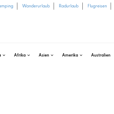
amping
Wanderurlaub
Radurlaub
Flugreisen
a
Afrika
Asien
Amerika
Australien