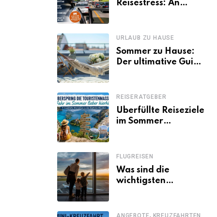
Reisestress: An
welchen Tagen
Familien besser
losfahren
URLAUB ZU HAUSE
Sommer zu Hause:
Der ultimative Guide
für den Urlaub
daheim
REISERATGEBER
Überfüllte Reiseziele
im Sommer
vermeiden: 11
schöne Alternativen
zu Mallorca,
FLUGREISEN
Santorini, Gardasee
Was sind die
& Co.
wichtigsten
Fluggastrechte?
,
ANGEBOTE
KREUZFAHRTEN