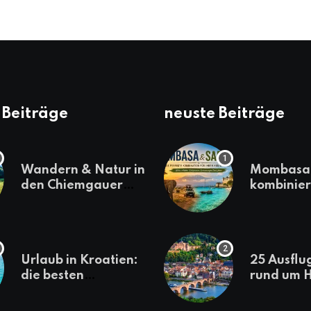
 Beiträge
neuste Beiträge
Wandern & Natur in
Mombasa 
den Chiemgauer
kombinier
Alpen
einen
abwechsl
Kenia-Ur
Urlaub in Kroatien:
25 Ausflu
die besten
rund um H
Reiseziele
die jeder
sollte