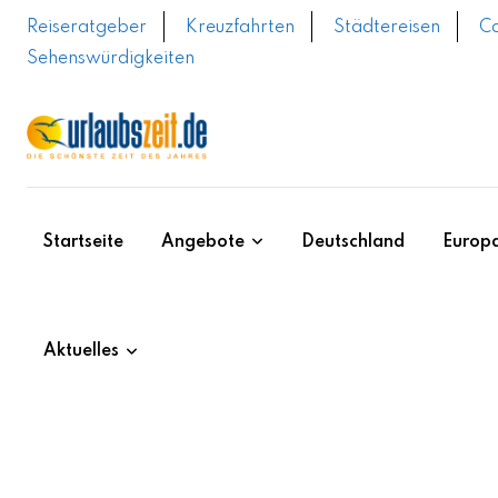
Skip
Reiseratgeber
Kreuzfahrten
Städtereisen
C
to
Sehenswürdigkeiten
content
Startseite
Angebote
Deutschland
Europ
Aktuelles