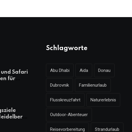
Schlagworte
Abu Dhabi
Aida
Donau
und Safari
en für
Dubrovnik
Familienurlaub
ungsreichen
laub
Flusskreuzfahrt
Naturerlebnis
gsziele
Outdoor-Abenteuer
eidelberg,
 kennen
Reisevorbereitung
Strandurlaub