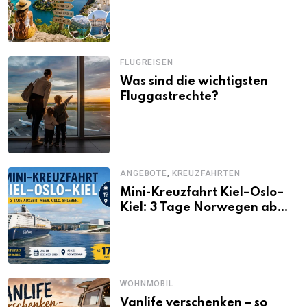
Alternativen zu Mallorca,
Santorini, Gardasee & Co.
FLUGREISEN
Was sind die wichtigsten
Fluggastrechte?
,
ANGEBOTE
KREUZFAHRTEN
Mini-Kreuzfahrt Kiel–Oslo–
Kiel: 3 Tage Norwegen ab
Kiel erleben
WOHNMOBIL
Vanlife verschenken – so