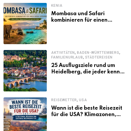
KENIA
Mombasa und Safari
kombinieren für einen
abwechslungsreichen Kenia-
Urlaub
,
,
AKTIVITÄTEN
BADEN-WÜRTTEMBERG
,
FAMILIENURLAUB
STÄDTEREISEN
25 Ausflugsziele rund um
Heidelberg, die jeder kennen
sollte
,
REISEWETTER
USA
Wann ist die beste Reisezeit
für die USA? Klimazonen,
Regionen und saisonale
Besonderheiten