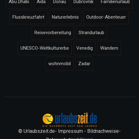
Abu Dhabi
Aida
Donau
Dubrovnik
Familienurlaub
Flusskreuzfahrt
Naturerlebnis
Outdoor-Abenteuer
Reisevorbereitung
Strandurlaub
UNESCO-Weltkulturerbe
Venedig
Wandern
wohnmobil
Zadar
© Urlaubszeit.de-
Impressum
-
Bildnachweise
-