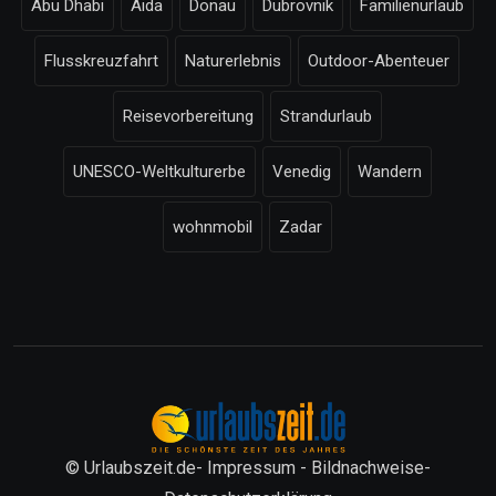
Abu Dhabi
Aida
Donau
Dubrovnik
Familienurlaub
Flusskreuzfahrt
Naturerlebnis
Outdoor-Abenteuer
Reisevorbereitung
Strandurlaub
UNESCO-Weltkulturerbe
Venedig
Wandern
wohnmobil
Zadar
© Urlaubszeit.de-
Impressum
-
Bildnachweise
-