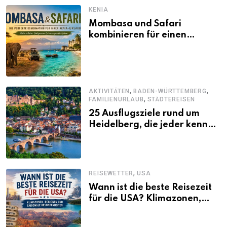
KENIA
Mombasa und Safari
kombinieren für einen
abwechslungsreichen Kenia-
Urlaub
,
,
AKTIVITÄTEN
BADEN-WÜRTTEMBERG
,
FAMILIENURLAUB
STÄDTEREISEN
25 Ausflugsziele rund um
Heidelberg, die jeder kennen
sollte
,
REISEWETTER
USA
Wann ist die beste Reisezeit
für die USA? Klimazonen,
Regionen und saisonale
Besonderheiten