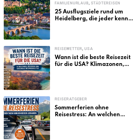
,
FAMILIENURLAUB
STÄDTEREISEN
25 Ausflugsziele rund um
Heidelberg, die jeder kennen
sollte
,
REISEWETTER
USA
Wann ist die beste Reisezeit
für die USA? Klimazonen,
Regionen und saisonale
Besonderheiten
REISERATGEBER
Sommerferien ohne
Reisestress: An welchen
Tagen Familien besser
losfahren