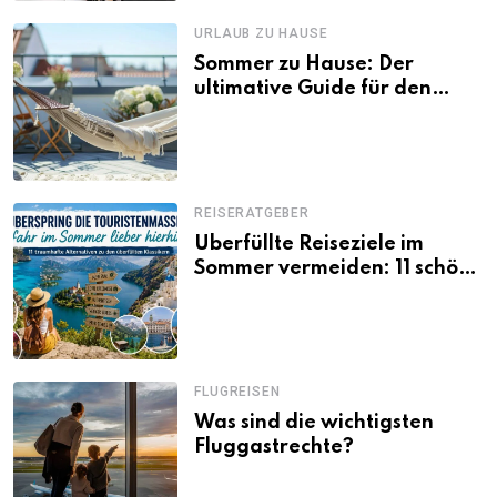
URLAUB ZU HAUSE
Sommer zu Hause: Der
ultimative Guide für den
Urlaub daheim
REISERATGEBER
Überfüllte Reiseziele im
Sommer vermeiden: 11 schöne
Alternativen zu Mallorca,
Santorini, Gardasee & Co.
FLUGREISEN
Was sind die wichtigsten
Fluggastrechte?