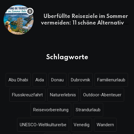
Überfüllte Reiseziele im Sommer
vermeiden: 11 schöne Alternativen
zu Mallorca, Santorini, Gardasee
& Co.
Schlagworte
Abu Dhabi
Aida
Donau
Dubrovnik
Familienurlaub
Flusskreuzfahrt
Naturerlebnis
Outdoor-Abenteuer
Reisevorbereitung
Strandurlaub
UNESCO-Weltkulturerbe
Venedig
Wandern