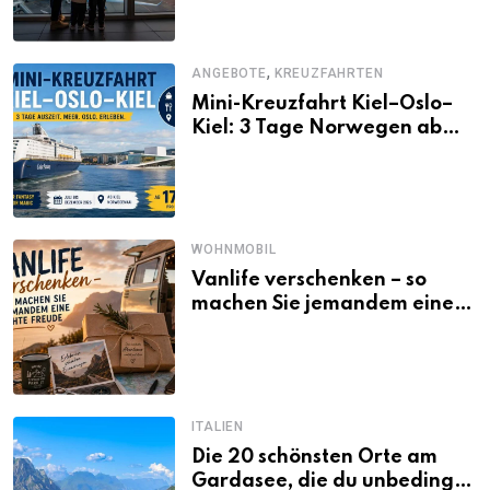
,
ANGEBOTE
KREUZFAHRTEN
Mini-Kreuzfahrt Kiel–Oslo–
Kiel: 3 Tage Norwegen ab
Kiel erleben
WOHNMOBIL
Vanlife verschenken – so
machen Sie jemandem eine
echte Freude
ITALIEN
Die 20 schönsten Orte am
Gardasee, die du unbedingt