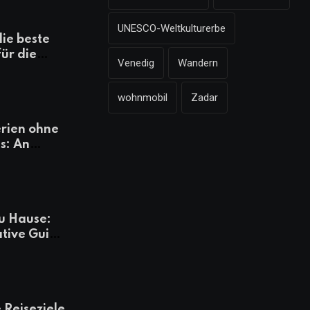
UNESCO-Weltkulturerbe
die beste
für die
Venedig
Wandern
mazonen,
 und
wohnmobil
Zadar
heiten
rien ohne
s: An
Tagen
besser
u Hause:
ative Guide
rlaub
 Reiseziele