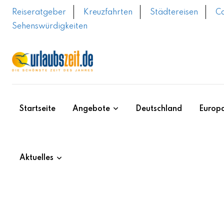
Skip
Reiseratgeber
Kreuzfahrten
Städtereisen
C
to
Sehenswürdigkeiten
content
Startseite
Angebote
Deutschland
Europ
Aktuelles