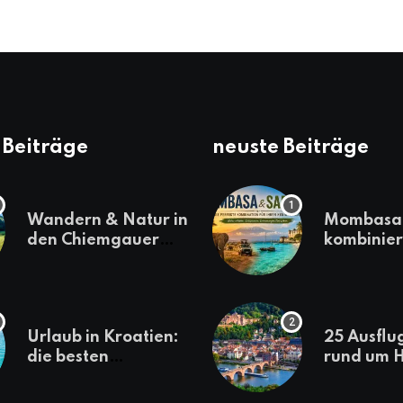
 Beiträge
neuste Beiträge
Wandern & Natur in
Mombasa 
den Chiemgauer
kombinier
Alpen
einen
abwechsl
Kenia-Ur
Urlaub in Kroatien:
25 Ausflu
die besten
rund um H
Reiseziele
die jeder
sollte