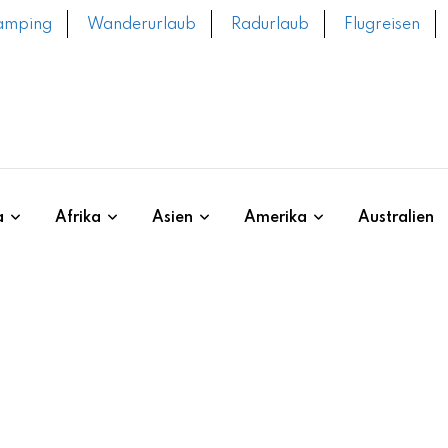
amping
Wanderurlaub
Radurlaub
Flugreisen
a
Afrika
Asien
Amerika
Australien