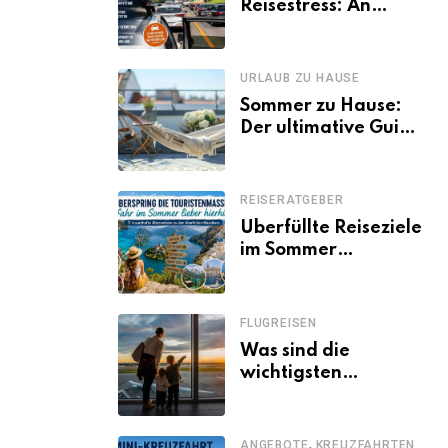
Reisestress: An
welchen Tagen
Familien besser
losfahren
URLAUB ZU HAUSE
Sommer zu Hause:
Der ultimative Guide
für den Urlaub
daheim
REISERATGEBER
Überfüllte Reiseziele
im Sommer
vermeiden: 11
schöne Alternativen
zu Mallorca,
FLUGREISEN
Santorini, Gardasee
Was sind die
& Co.
wichtigsten
Fluggastrechte?
,
ANGEBOTE
KREUZFAHRTEN