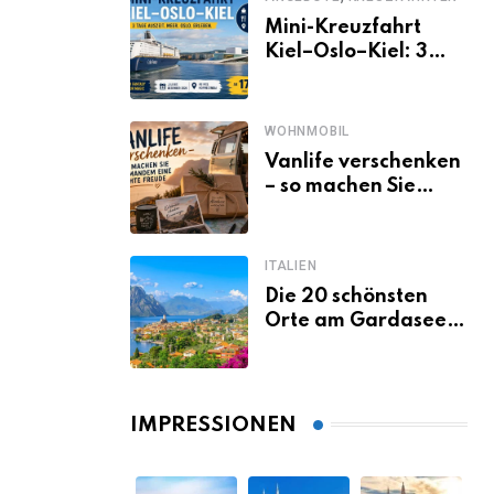
Mini-Kreuzfahrt
Kiel–Oslo–Kiel: 3
Tage Norwegen ab
Kiel erleben
WOHNMOBIL
Vanlife verschenken
– so machen Sie
jemandem eine
echte Freude
ITALIEN
Die 20 schönsten
Orte am Gardasee,
die du unbedingt
gesehen haben
musst
IMPRESSIONEN