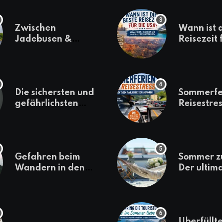
Zwischen
Wann ist 
Jadebusen &
Reisezeit 
Marineflair –
USA? Kli
Wilhelmshaven
Regionen
erkunden
saisonale
Besonder
Die sichersten und
Sommerfe
gefährlichsten
Reisestres
Reiseziele 2022
welchen 
Familien 
losfahren
Gefahren beim
Sommer z
Wandern in den
Der ultim
Bergen – das macht
für den U
es gefährlich
daheim
Überfüllte