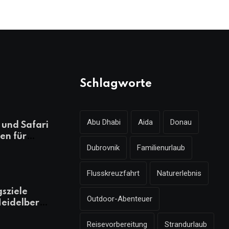
Schlagworte
Abu Dhabi
Aida
Donau
und Safari
en für
Dubrovnik
Familienurlaub
ungsreichen
laub
Flusskreuzfahrt
Naturerlebnis
gsziele
Outdoor-Abenteuer
eidelberg,
 kennen
Reisevorbereitung
Strandurlaub