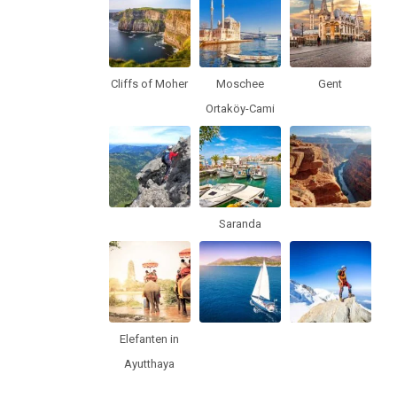
Cliffs of Moher
Moschee
Gent
Ortaköy-Cami
Saranda
Elefanten in
Ayutthaya