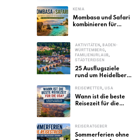
KENIA
Mombasa und Safari
kombinieren für
einen
abwechslungsreichen
,
Kenia-Urlaub
AKTIVITÄTEN
BADEN-
,
WÜRTTEMBERG
,
FAMILIENURLAUB
STÄDTEREISEN
25 Ausflugsziele
rund um Heidelberg,
die jeder kennen
,
REISEWETTER
USA
sollte
Wann ist die beste
Reisezeit für die
USA? Klimazonen,
Regionen und
saisonale
REISERATGEBER
Besonderheiten
Sommerferien ohne