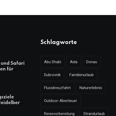
Schlagworte
Abu Dhabi
Aida
Donau
und Safari
en für
Dubrovnik
Familienurlaub
ungsreichen
laub
Flusskreuzfahrt
Naturerlebnis
gsziele
Outdoor-Abenteuer
eidelberg,
 kennen
Reisevorbereitung
Strandurlaub