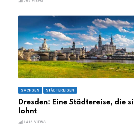
765
VIEWS
SACHSEN
STÄDTEREISEN
Dresden: Eine Städtereise, die s
lohnt
1416
VIEWS