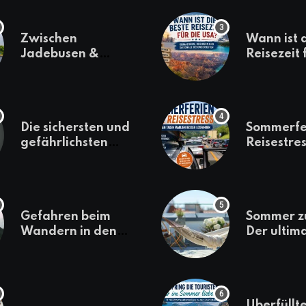
Zwischen
Wann ist 
Jadebusen &
Reisezeit 
Marineflair –
USA? Kli
Wilhelmshaven
Regionen
erkunden
saisonale
Besonder
Die sichersten und
Sommerfe
gefährlichsten
Reisestres
Reiseziele 2022
welchen 
Familien 
losfahren
Gefahren beim
Sommer z
Wandern in den
Der ultim
Bergen – das macht
für den U
es gefährlich
daheim
Überfüllte