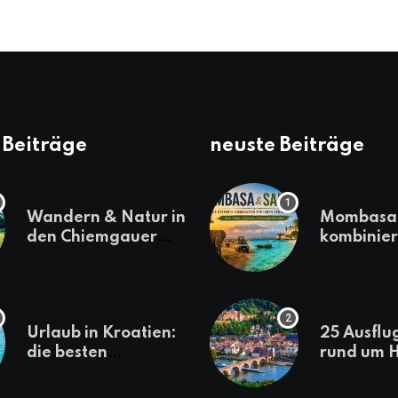
 Beiträge
neuste Beiträge
Wandern & Natur in
Mombasa 
den Chiemgauer
kombinier
Alpen
einen
abwechsl
Kenia-Ur
Urlaub in Kroatien:
25 Ausflu
die besten
rund um H
Reiseziele
die jeder
sollte