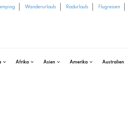
amping
Wanderurlaub
Radurlaub
Flugreisen
a
Afrika
Asien
Amerika
Australien