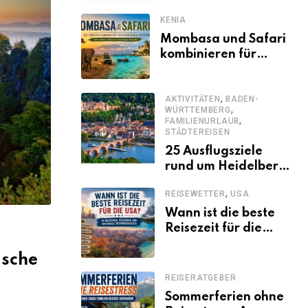
KENIA
Mombasa und Safari
kombinieren für
einen
abwechslungsreichen
,
Kenia-Urlaub
AKTIVITÄTEN
BADEN-
,
WÜRTTEMBERG
,
FAMILIENURLAUB
STÄDTEREISEN
25 Ausflugsziele
rund um Heidelberg,
die jeder kennen
,
REISEWETTER
USA
sollte
Wann ist die beste
Reisezeit für die
USA? Klimazonen,
ische
Regionen und
saisonale
REISERATGEBER
Besonderheiten
Sommerferien ohne