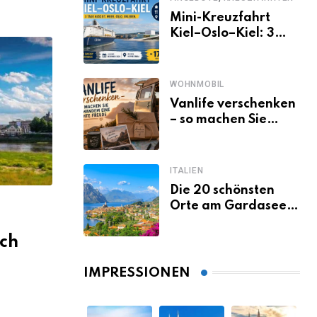
Mini-Kreuzfahrt
Kiel–Oslo–Kiel: 3
Tage Norwegen ab
Kiel erleben
WOHNMOBIL
Vanlife verschenken
– so machen Sie
jemandem eine
echte Freude
ITALIEN
Die 20 schönsten
Orte am Gardasee,
die du unbedingt
gesehen haben
ich
musst
IMPRESSIONEN