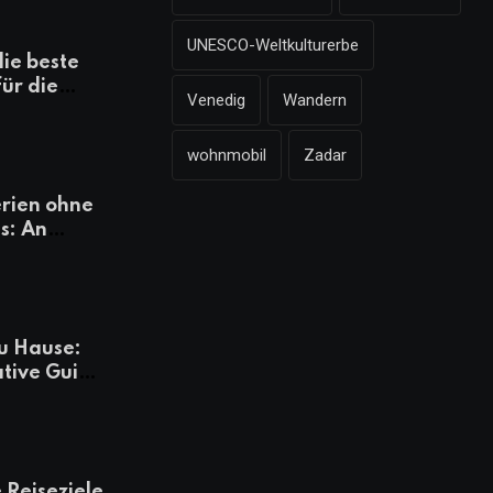
UNESCO-Weltkulturerbe
die beste
für die
Venedig
Wandern
mazonen,
 und
wohnmobil
Zadar
heiten
rien ohne
s: An
Tagen
besser
u Hause:
ative Guide
rlaub
 Reiseziele