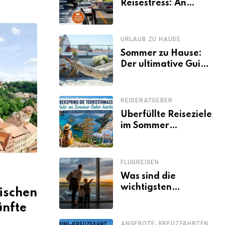
Reisestress: An
welchen Tagen
Familien besser
losfahren
URLAUB ZU HAUSE
Sommer zu Hause:
Der ultimative Guide
für den Urlaub
daheim
REISERATGEBER
Überfüllte Reiseziele
im Sommer
vermeiden: 11
schöne Alternativen
zu Mallorca,
FLUGREISEN
Santorini, Gardasee
Was sind die
& Co.
wichtigsten
ischen
Fluggastrechte?
ünfte
,
ANGEBOTE
KREUZFAHRTEN