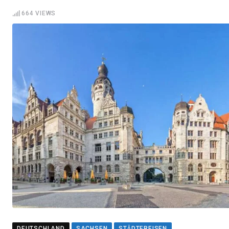
664
VIEWS
DEUTSCHLAND
SACHSEN
STÄDTEREISEN