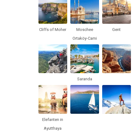
Cliffs of Moher
Moschee
Gent
Ortaköy-Cami
Saranda
Elefanten in
Ayutthaya