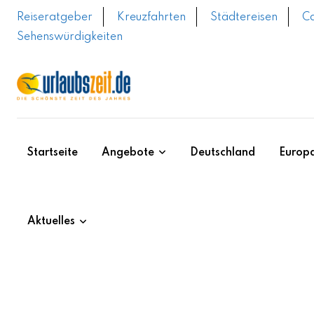
Skip
Reiseratgeber
Kreuzfahrten
Städtereisen
C
to
Sehenswürdigkeiten
content
Startseite
Angebote
Deutschland
Europ
Aktuelles