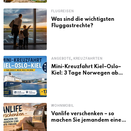
FLUGREISEN
Was sind die wichtigsten
Fluggastrechte?
,
ANGEBOTE
KREUZFAHRTEN
Mini-Kreuzfahrt Kiel–Oslo–
Kiel: 3 Tage Norwegen ab
Kiel erleben
WOHNMOBIL
Vanlife verschenken – so
machen Sie jemandem eine
echte Freude