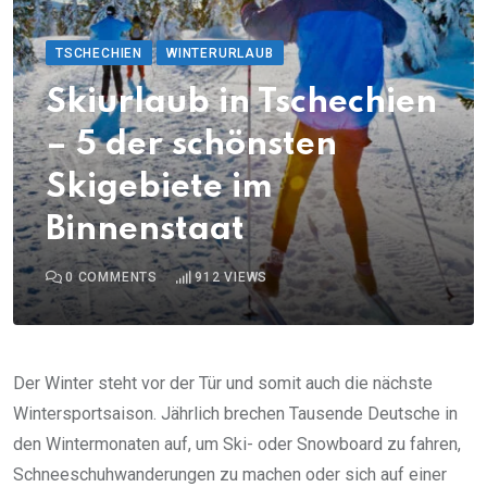
TSCHECHIEN
WINTERURLAUB
Skiurlaub in Tschechien
– 5 der schönsten
Skigebiete im
Binnenstaat
0
COMMENTS
912
VIEWS
Der Winter steht vor der Tür und somit auch die nächste
Wintersportsaison. Jährlich brechen Tausende Deutsche in
den Wintermonaten auf, um Ski- oder Snowboard zu fahren,
Schneeschuhwanderungen zu machen oder sich auf einer