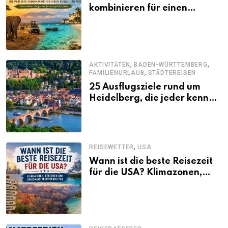
kombinieren für einen
abwechslungsreichen Kenia-
Urlaub
,
,
AKTIVITÄTEN
BADEN-WÜRTTEMBERG
,
FAMILIENURLAUB
STÄDTEREISEN
25 Ausflugsziele rund um
Heidelberg, die jeder kennen
sollte
,
REISEWETTER
USA
Wann ist die beste Reisezeit
für die USA? Klimazonen,
Regionen und saisonale
Besonderheiten