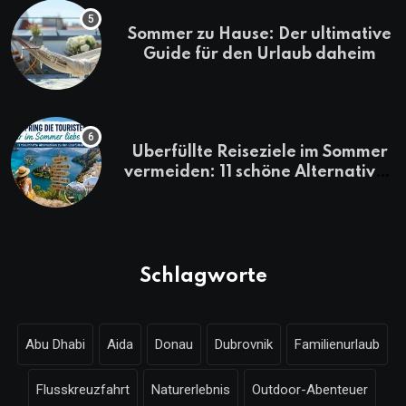
Sommer zu Hause: Der ultimative
Guide für den Urlaub daheim
Überfüllte Reiseziele im Sommer
vermeiden: 11 schöne Alternativen
zu Mallorca, Santorini, Gardasee
& Co.
Schlagworte
Abu Dhabi
Aida
Donau
Dubrovnik
Familienurlaub
Flusskreuzfahrt
Naturerlebnis
Outdoor-Abenteuer