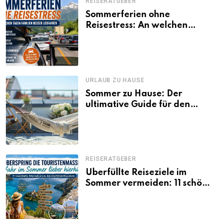
REISERATGEBER
Sommerferien ohne
Reisestress: An welchen
Tagen Familien besser
losfahren
URLAUB ZU HAUSE
Sommer zu Hause: Der
ultimative Guide für den
Urlaub daheim
REISERATGEBER
Überfüllte Reiseziele im
Sommer vermeiden: 11 schöne
Alternativen zu Mallorca,
Santorini, Gardasee & Co.