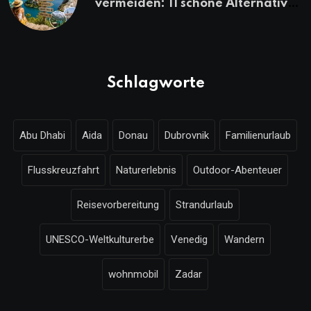
vermeiden: 11 schöne Alternativen
zu Mallorca, Santorini, Gardasee
& Co.
Schlagworte
Abu Dhabi
Aida
Donau
Dubrovnik
Familienurlaub
Flusskreuzfahrt
Naturerlebnis
Outdoor-Abenteuer
Reisevorbereitung
Strandurlaub
UNESCO-Weltkulturerbe
Venedig
Wandern
wohnmobil
Zadar