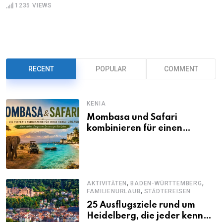
1235
VIEWS
RECENT
POPULAR
COMMENT
KENIA
Mombasa und Safari
kombinieren für einen
abwechslungsreichen Kenia-
Urlaub
,
,
AKTIVITÄTEN
BADEN-WÜRTTEMBERG
,
FAMILIENURLAUB
STÄDTEREISEN
25 Ausflugsziele rund um
Heidelberg, die jeder kennen