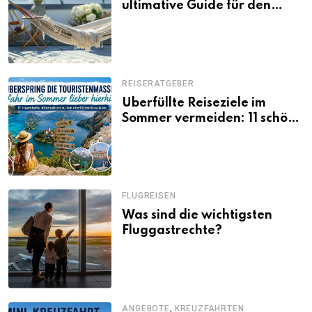
ultimative Guide für den
Urlaub daheim
REISERATGEBER
Überfüllte Reiseziele im
Sommer vermeiden: 11 schöne
Alternativen zu Mallorca,
Santorini, Gardasee & Co.
FLUGREISEN
Was sind die wichtigsten
Fluggastrechte?
,
ANGEBOTE
KREUZFAHRTEN