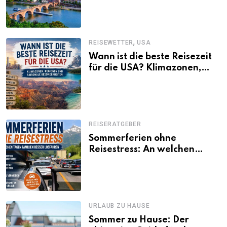
sollte
,
REISEWETTER
USA
Wann ist die beste Reisezeit
für die USA? Klimazonen,
Regionen und saisonale
Besonderheiten
REISERATGEBER
Sommerferien ohne
Reisestress: An welchen
Tagen Familien besser
losfahren
URLAUB ZU HAUSE
Sommer zu Hause: Der