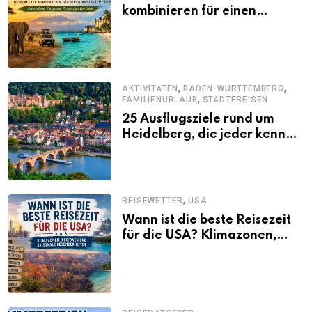
kombinieren für einen
abwechslungsreichen Kenia-
Urlaub
,
,
AKTIVITÄTEN
BADEN-WÜRTTEMBERG
,
FAMILIENURLAUB
STÄDTEREISEN
25 Ausflugsziele rund um
Heidelberg, die jeder kennen
sollte
,
REISEWETTER
USA
Wann ist die beste Reisezeit
für die USA? Klimazonen,
Regionen und saisonale
Besonderheiten