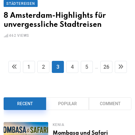
STÄDTEREISEN
8 Amsterdam-Highlights für
unvergessliche Stadtreisen
462
VIEWS
1
2
3
4
5
26
...
RECENT
POPULAR
COMMENT
KENIA
Mombasa und Safari