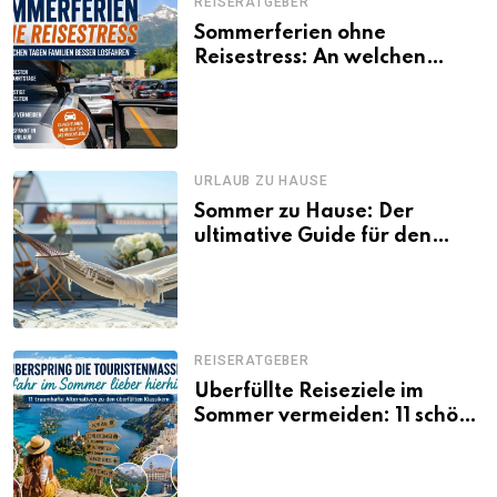
REISERATGEBER
Sommerferien ohne
Reisestress: An welchen
Tagen Familien besser
losfahren
URLAUB ZU HAUSE
Sommer zu Hause: Der
ultimative Guide für den
Urlaub daheim
REISERATGEBER
Überfüllte Reiseziele im
Sommer vermeiden: 11 schöne
Alternativen zu Mallorca,
Santorini, Gardasee & Co.