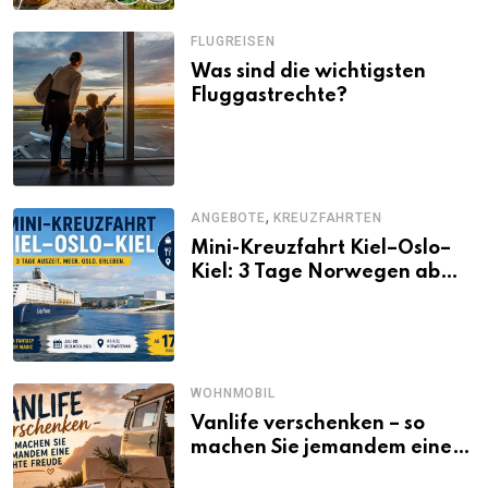
FLUGREISEN
Was sind die wichtigsten
Fluggastrechte?
,
ANGEBOTE
KREUZFAHRTEN
Mini-Kreuzfahrt Kiel–Oslo–
Kiel: 3 Tage Norwegen ab
Kiel erleben
WOHNMOBIL
Vanlife verschenken – so
machen Sie jemandem eine
echte Freude