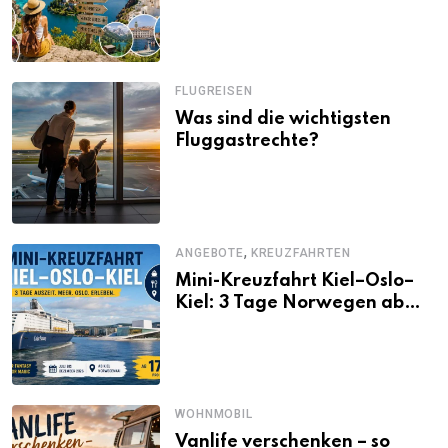
Alternativen zu Mallorca,
Santorini, Gardasee & Co.
FLUGREISEN
Was sind die wichtigsten
Fluggastrechte?
,
ANGEBOTE
KREUZFAHRTEN
Mini-Kreuzfahrt Kiel–Oslo–
Kiel: 3 Tage Norwegen ab
Kiel erleben
WOHNMOBIL
Vanlife verschenken – so