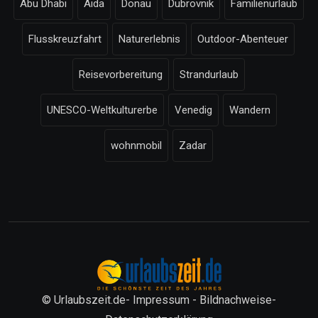
Abu Dhabi
Aida
Donau
Dubrovnik
Familienurlaub
Flusskreuzfahrt
Naturerlebnis
Outdoor-Abenteuer
Reisevorbereitung
Strandurlaub
UNESCO-Weltkulturerbe
Venedig
Wandern
wohnmobil
Zadar
© Urlaubszeit.de-
Impressum
-
Bildnachweise
-