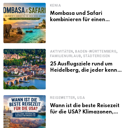
KENIA
Mombasa und Safari
kombinieren für einen
abwechslungsreichen Kenia-
Urlaub
,
,
AKTIVITÄTEN
BADEN-WÜRTTEMBERG
,
FAMILIENURLAUB
STÄDTEREISEN
25 Ausflugsziele rund um
Heidelberg, die jeder kennen
sollte
,
REISEWETTER
USA
Wann ist die beste Reisezeit
für die USA? Klimazonen,
Regionen und saisonale
Besonderheiten