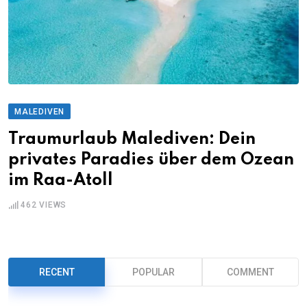
MALEDIVEN
Traumurlaub Malediven: Dein
privates Paradies über dem Ozean
im Raa-Atoll
462
VIEWS
RECENT
POPULAR
COMMENT