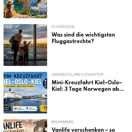
Alternativen zu Mallorca,
Santorini, Gardasee & Co.
FLUGREISEN
Was sind die wichtigsten
Fluggastrechte?
,
ANGEBOTE
KREUZFAHRTEN
Mini-Kreuzfahrt Kiel–Oslo–
Kiel: 3 Tage Norwegen ab
Kiel erleben
WOHNMOBIL
Vanlife verschenken – so