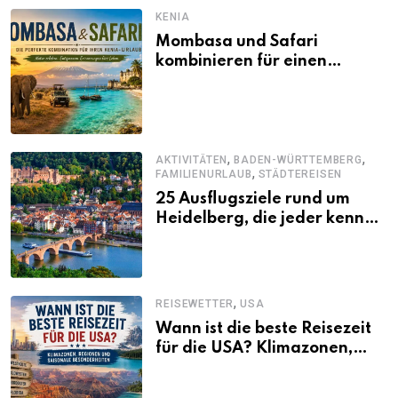
KENIA
Mombasa und Safari
kombinieren für einen
abwechslungsreichen Kenia-
Urlaub
,
,
AKTIVITÄTEN
BADEN-WÜRTTEMBERG
,
FAMILIENURLAUB
STÄDTEREISEN
25 Ausflugsziele rund um
Heidelberg, die jeder kennen
sollte
,
REISEWETTER
USA
Wann ist die beste Reisezeit
für die USA? Klimazonen,
Regionen und saisonale
Besonderheiten