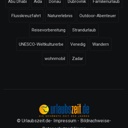
Abu Dhabi
Aida
Donau
Dubrovnik
Familienurlaub
Flusskreuzfahrt
Naturerlebnis
Outdoor-Abenteuer
Reisevorbereitung
Strandurlaub
UNESCO-Weltkulturerbe
Venedig
Wandern
wohnmobil
Zadar
© Urlaubszeit.de-
Impressum
-
Bildnachweise
-