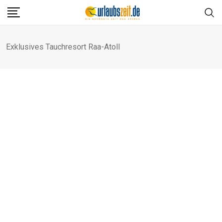
Skip
to
content
Exklusives Tauchresort Raa-Atoll