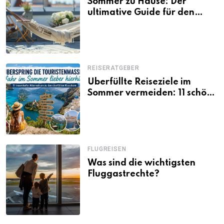
Sommer zu Hause: Der
ultimative Guide für den
Urlaub daheim
REISERATGEBER
Überfüllte Reiseziele im
Sommer vermeiden: 11 schöne
Alternativen zu Mallorca,
Santorini, Gardasee & Co.
FLUGREISEN
Was sind die wichtigsten
Fluggastrechte?