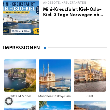
,
ANGEBOTE
KREUZFAHRTEN
Mini-Kreuzfahrt Kiel–Oslo–
Kiel: 3 Tage Norwegen ab
Kiel erleben
IMPRESSIONEN
Cliffs of Moher
Moschee Ortaköy-Cami
Gent