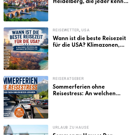
Heidelberg, die jeder kennen
sollte
,
REISEWETTER
USA
Wann ist die beste Reisezeit
für die USA? Klimazonen,
Regionen und saisonale
Besonderheiten
REISERATGEBER
Sommerferien ohne
Reisestress: An welchen
Tagen Familien besser
losfahren
URLAUB ZU HAUSE