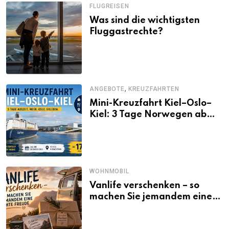
FLUGREISEN
Was sind die wichtigsten
Fluggastrechte?
,
ANGEBOTE
KREUZFAHRTEN
Mini-Kreuzfahrt Kiel–Oslo–
Kiel: 3 Tage Norwegen ab
Kiel erleben
WOHNMOBIL
Vanlife verschenken – so
machen Sie jemandem eine
echte Freude