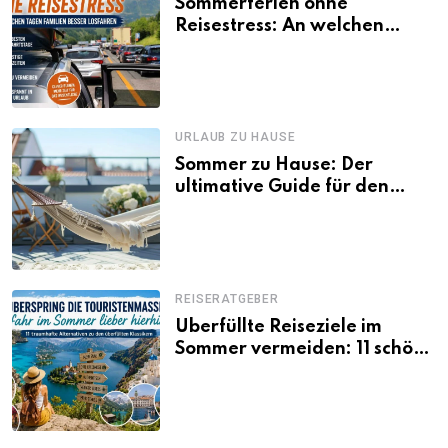
Sommerferien ohne
Reisestress: An welchen
Tagen Familien besser
losfahren
URLAUB ZU HAUSE
Sommer zu Hause: Der
ultimative Guide für den
Urlaub daheim
REISERATGEBER
Überfüllte Reiseziele im
Sommer vermeiden: 11 schöne
Alternativen zu Mallorca,
Santorini, Gardasee & Co.