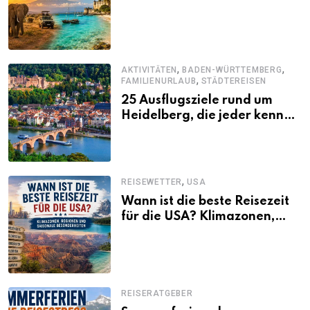
abwechslungsreichen Kenia-
Urlaub
,
,
AKTIVITÄTEN
BADEN-WÜRTTEMBERG
,
FAMILIENURLAUB
STÄDTEREISEN
25 Ausflugsziele rund um
Heidelberg, die jeder kennen
sollte
,
REISEWETTER
USA
Wann ist die beste Reisezeit
für die USA? Klimazonen,
Regionen und saisonale
Besonderheiten
REISERATGEBER