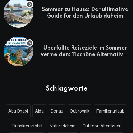
Sommer zu Hause: Der ultimative
Guide für den Urlaub daheim
Überfüllte Reiseziele im Sommer
vermeiden: 11 schöne Alternativen
zu Mallorca, Santorini, Gardasee
& Co.
Schlagworte
Abu Dhabi
Aida
Donau
Dubrovnik
Familienurlaub
Flusskreuzfahrt
Naturerlebnis
Outdoor-Abenteuer