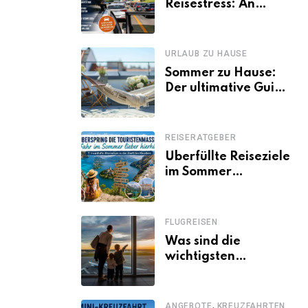
Reisestress: An
welchen Tagen
Familien besser
losfahren
URLAUB ZU HAUSE
Sommer zu Hause:
Der ultimative Guide
für den Urlaub
daheim
REISERATGEBER
Überfüllte Reiseziele
im Sommer
vermeiden: 11
schöne Alternativen
zu Mallorca,
FLUGREISEN
Santorini, Gardasee
Was sind die
& Co.
wichtigsten
Fluggastrechte?
,
ANGEBOTE
KREUZFAHRTEN