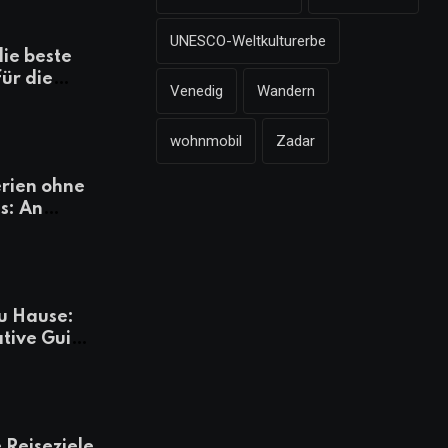
UNESCO-Weltkulturerbe
die beste
für die
Venedig
Wandern
mazonen,
 und
wohnmobil
Zadar
heiten
rien ohne
s: An
Tagen
besser
u Hause:
ative Guide
rlaub
 Reiseziele