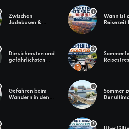
Zwischen
Wann ist 
Jadebusen &
Reisezeit 
Marineflair –
USA? Kli
Wilhelmshaven
Regionen
erkunden
saisonale
Besonder
Die sichersten und
Sommerfe
gefährlichsten
Reisestres
Reiseziele 2022
welchen 
Familien 
losfahren
Gefahren beim
Sommer z
Wandern in den
Der ultim
Bergen – das macht
für den U
es gefährlich
daheim
Überfüllte