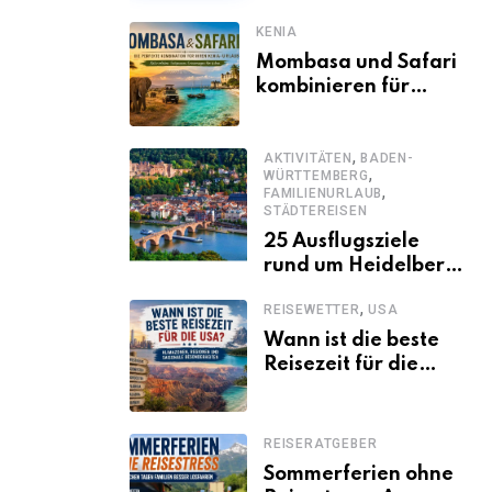
KENIA
Mombasa und Safari
kombinieren für
einen
abwechslungsreichen
,
Kenia-Urlaub
AKTIVITÄTEN
BADEN-
,
WÜRTTEMBERG
,
FAMILIENURLAUB
STÄDTEREISEN
25 Ausflugsziele
rund um Heidelberg,
die jeder kennen
,
REISEWETTER
USA
sollte
Wann ist die beste
Reisezeit für die
USA? Klimazonen,
Regionen und
saisonale
REISERATGEBER
Besonderheiten
Sommerferien ohne