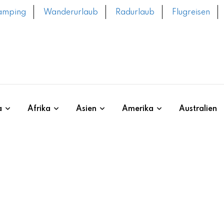
amping
Wanderurlaub
Radurlaub
Flugreisen
a
Afrika
Asien
Amerika
Australien