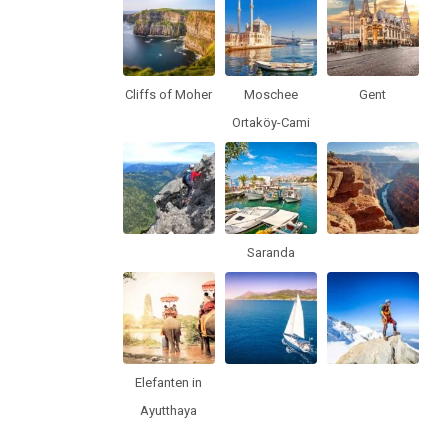
Cliffs of Moher
Moschee
Gent
Ortaköy-Cami
Saranda
Elefanten in
Ayutthaya