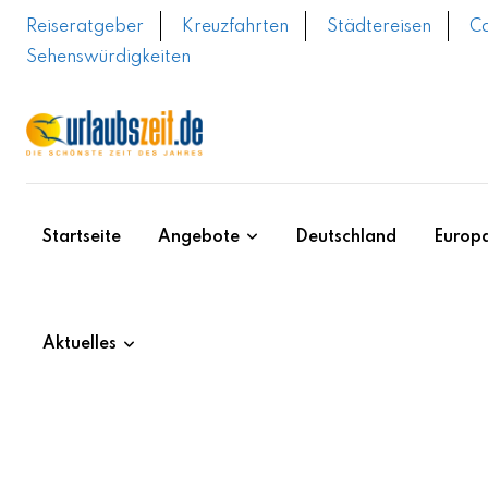
Skip
Reiseratgeber
Kreuzfahrten
Städtereisen
C
to
Sehenswürdigkeiten
content
Startseite
Angebote
Deutschland
Europ
Aktuelles