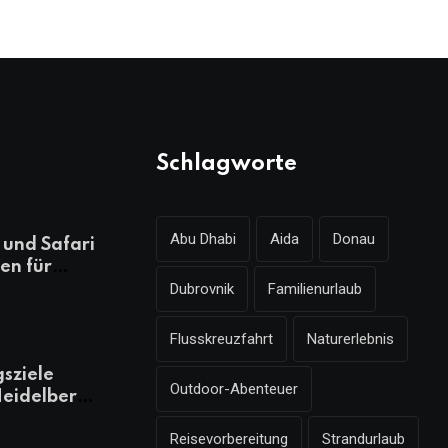
Schlagworte
Abu Dhabi
Aida
Donau
und Safari
en für
Dubrovnik
Familienurlaub
ungsreichen
laub
Flusskreuzfahrt
Naturerlebnis
gsziele
Outdoor-Abenteuer
eidelberg,
 kennen
Reisevorbereitung
Strandurlaub