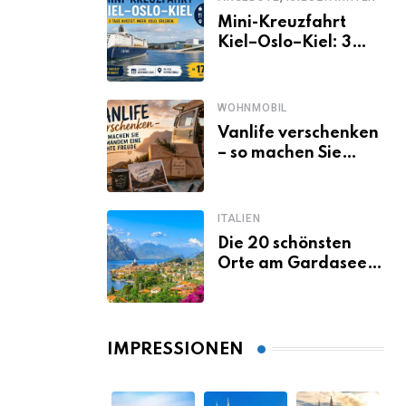
Mini-Kreuzfahrt
Kiel–Oslo–Kiel: 3
Tage Norwegen ab
Kiel erleben
WOHNMOBIL
Vanlife verschenken
– so machen Sie
jemandem eine
echte Freude
ITALIEN
Die 20 schönsten
Orte am Gardasee,
die du unbedingt
gesehen haben
musst
IMPRESSIONEN