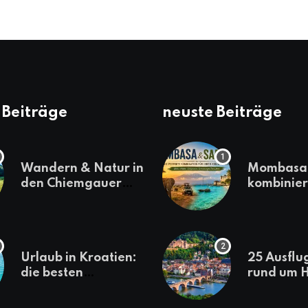
 Beiträge
neuste Beiträge
Wandern & Natur in
Mombasa 
den Chiemgauer
kombinier
Alpen
einen
abwechsl
Kenia-Ur
Urlaub in Kroatien:
25 Ausflu
die besten
rund um H
Reiseziele
die jeder
sollte