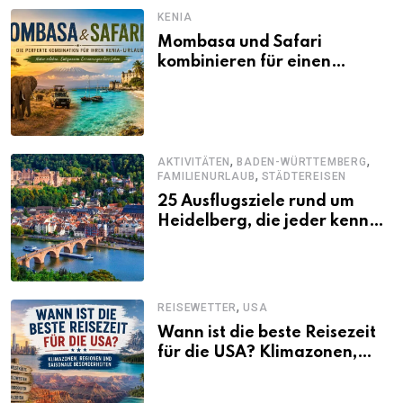
KENIA
Mombasa und Safari
kombinieren für einen
abwechslungsreichen Kenia-
Urlaub
,
,
AKTIVITÄTEN
BADEN-WÜRTTEMBERG
,
FAMILIENURLAUB
STÄDTEREISEN
25 Ausflugsziele rund um
Heidelberg, die jeder kennen
sollte
,
REISEWETTER
USA
Wann ist die beste Reisezeit
für die USA? Klimazonen,
Regionen und saisonale
Besonderheiten