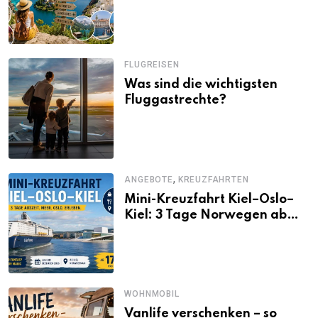
Alternativen zu Mallorca,
Santorini, Gardasee & Co.
FLUGREISEN
Was sind die wichtigsten
Fluggastrechte?
,
ANGEBOTE
KREUZFAHRTEN
Mini-Kreuzfahrt Kiel–Oslo–
Kiel: 3 Tage Norwegen ab
Kiel erleben
WOHNMOBIL
Vanlife verschenken – so