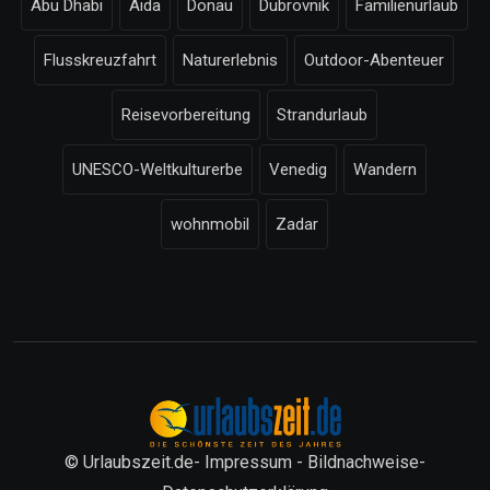
Abu Dhabi
Aida
Donau
Dubrovnik
Familienurlaub
Flusskreuzfahrt
Naturerlebnis
Outdoor-Abenteuer
Reisevorbereitung
Strandurlaub
UNESCO-Weltkulturerbe
Venedig
Wandern
wohnmobil
Zadar
© Urlaubszeit.de-
Impressum
-
Bildnachweise
-