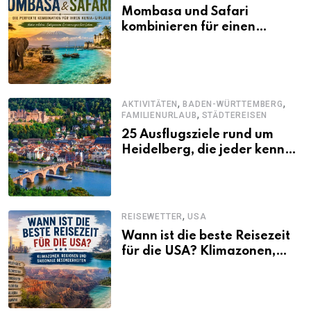
Mombasa und Safari
kombinieren für einen
abwechslungsreichen Kenia-
Urlaub
,
,
AKTIVITÄTEN
BADEN-WÜRTTEMBERG
,
FAMILIENURLAUB
STÄDTEREISEN
25 Ausflugsziele rund um
Heidelberg, die jeder kennen
sollte
,
REISEWETTER
USA
Wann ist die beste Reisezeit
für die USA? Klimazonen,
Regionen und saisonale
Besonderheiten