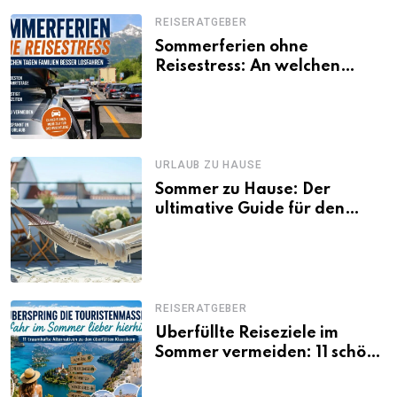
REISERATGEBER
Sommerferien ohne
Reisestress: An welchen
Tagen Familien besser
losfahren
URLAUB ZU HAUSE
Sommer zu Hause: Der
ultimative Guide für den
Urlaub daheim
REISERATGEBER
Überfüllte Reiseziele im
Sommer vermeiden: 11 schöne
Alternativen zu Mallorca,
Santorini, Gardasee & Co.