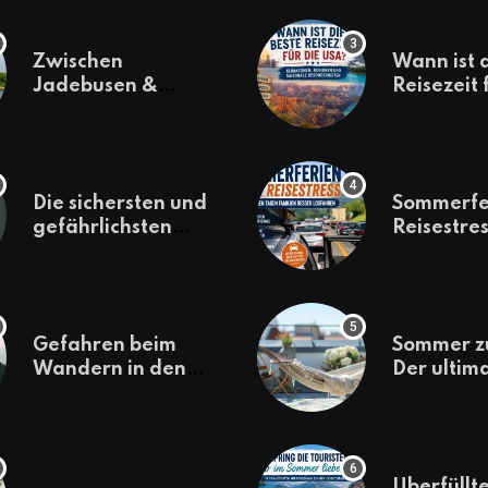
Zwischen
Wann ist 
Jadebusen &
Reisezeit 
Marineflair –
USA? Kli
Wilhelmshaven
Regionen
erkunden
saisonale
Besonder
Die sichersten und
Sommerfe
gefährlichsten
Reisestres
Reiseziele 2022
welchen 
Familien 
losfahren
Gefahren beim
Sommer z
Wandern in den
Der ultim
Bergen – das macht
für den U
es gefährlich
daheim
Überfüllte