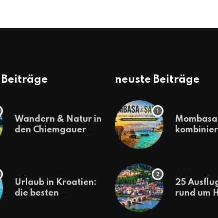
 Beiträge
neuste Beiträge
Wandern & Natur in
Mombasa 
den Chiemgauer
kombinier
Alpen
einen
abwechsl
Kenia-Ur
Urlaub in Kroatien:
25 Ausflu
die besten
rund um H
Reiseziele
die jeder
sollte