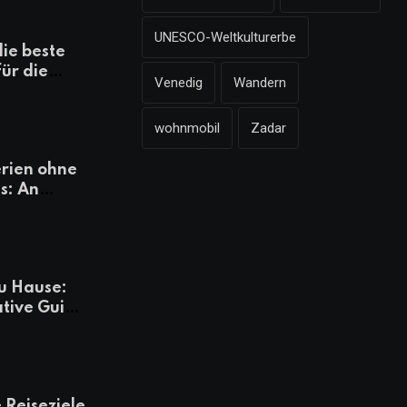
UNESCO-Weltkulturerbe
die beste
für die
Venedig
Wandern
mazonen,
 und
wohnmobil
Zadar
heiten
rien ohne
s: An
Tagen
besser
u Hause:
ative Guide
rlaub
 Reiseziele