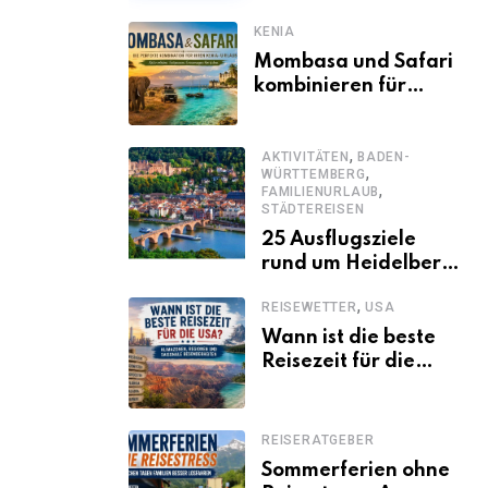
KENIA
Mombasa und Safari
kombinieren für
einen
abwechslungsreichen
,
Kenia-Urlaub
AKTIVITÄTEN
BADEN-
,
WÜRTTEMBERG
,
FAMILIENURLAUB
STÄDTEREISEN
25 Ausflugsziele
rund um Heidelberg,
die jeder kennen
,
REISEWETTER
USA
sollte
Wann ist die beste
Reisezeit für die
USA? Klimazonen,
Regionen und
saisonale
REISERATGEBER
Besonderheiten
Sommerferien ohne