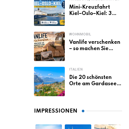
Mini-Kreuzfahrt
Kiel–Oslo–Kiel: 3
Tage Norwegen ab
Kiel erleben
WOHNMOBIL
Vanlife verschenken
– so machen Sie
jemandem eine
echte Freude
ITALIEN
Die 20 schönsten
Orte am Gardasee,
die du unbedingt
gesehen haben
musst
IMPRESSIONEN