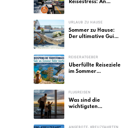
Reisestress: An
welchen Tagen
Familien besser
losfahren
URLAUB ZU HAUSE
Sommer zu Hause:
Der ultimative Guide
für den Urlaub
daheim
REISERATGEBER
Überfüllte Reiseziele
im Sommer
vermeiden: 11
schöne Alternativen
zu Mallorca,
FLUGREISEN
Santorini, Gardasee
Was sind die
& Co.
wichtigsten
Fluggastrechte?
,
ANGEBOTE
KREUZFAHRTEN