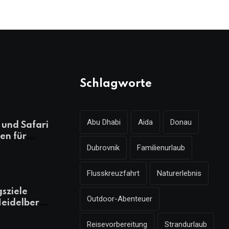
Schlagworte
Abu Dhabi
Aida
Donau
und Safari
en für
Dubrovnik
Familienurlaub
ungsreichen
laub
Flusskreuzfahrt
Naturerlebnis
gsziele
Outdoor-Abenteuer
eidelberg,
 kennen
Reisevorbereitung
Strandurlaub