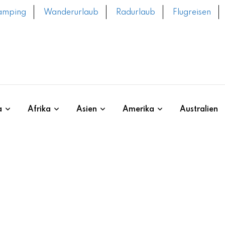
amping
Wanderurlaub
Radurlaub
Flugreisen
a
Afrika
Asien
Amerika
Australien