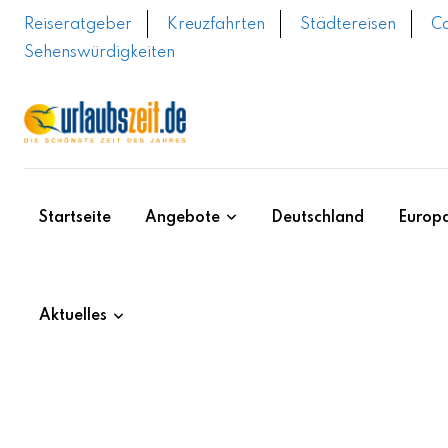
Skip
Reiseratgeber
Kreuzfahrten
Städtereisen
C
to
Sehenswürdigkeiten
content
Startseite
Angebote
Deutschland
Europ
Aktuelles