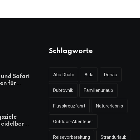
Schlagworte
Abu Dhabi
Aida
Donau
und Safari
en für
Dubrovnik
Familienurlaub
ungsreichen
laub
Flusskreuzfahrt
Naturerlebnis
gsziele
Outdoor-Abenteuer
eidelberg,
 kennen
Reisevorbereitung
Strandurlaub