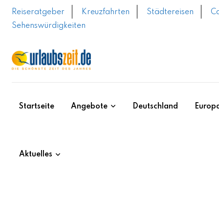
Skip
Reiseratgeber
Kreuzfahrten
Städtereisen
C
to
Sehenswürdigkeiten
content
Startseite
Angebote
Deutschland
Europ
Aktuelles