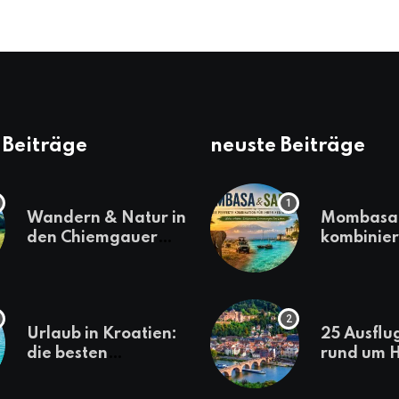
 Beiträge
neuste Beiträge
Wandern & Natur in
Mombasa 
den Chiemgauer
kombinier
Alpen
einen
abwechsl
Kenia-Ur
Urlaub in Kroatien:
25 Ausflu
die besten
rund um H
Reiseziele
die jeder
sollte