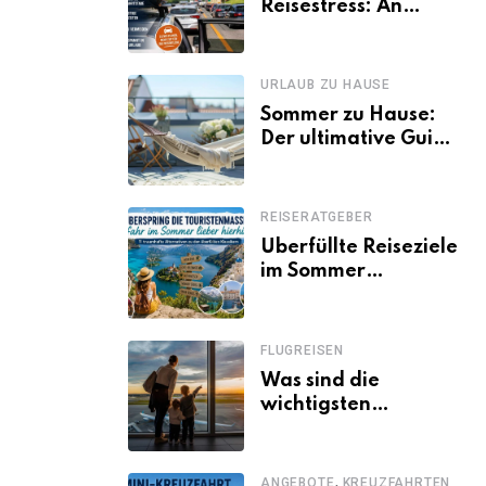
Reisestress: An
welchen Tagen
Familien besser
losfahren
URLAUB ZU HAUSE
Sommer zu Hause:
Der ultimative Guide
für den Urlaub
daheim
REISERATGEBER
Überfüllte Reiseziele
im Sommer
vermeiden: 11
schöne Alternativen
zu Mallorca,
FLUGREISEN
Santorini, Gardasee
Was sind die
& Co.
wichtigsten
Fluggastrechte?
,
ANGEBOTE
KREUZFAHRTEN