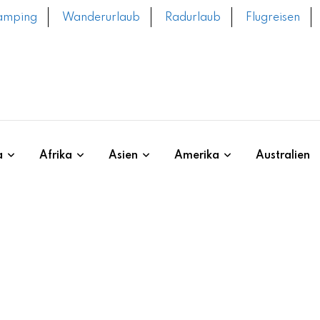
amping
Wanderurlaub
Radurlaub
Flugreisen
a
Afrika
Asien
Amerika
Australien