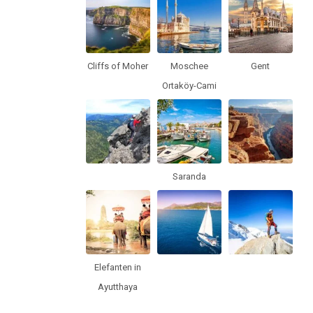
Cliffs of Moher
Moschee
Gent
Ortaköy-Cami
Saranda
Elefanten in
Ayutthaya