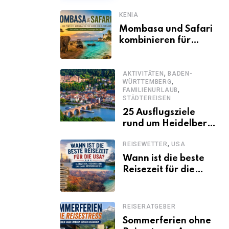
KENIA
Mombasa und Safari
kombinieren für
einen
abwechslungsreichen
,
Kenia-Urlaub
AKTIVITÄTEN
BADEN-
,
WÜRTTEMBERG
,
FAMILIENURLAUB
STÄDTEREISEN
25 Ausflugsziele
rund um Heidelberg,
die jeder kennen
,
REISEWETTER
USA
sollte
Wann ist die beste
Reisezeit für die
USA? Klimazonen,
Regionen und
saisonale
REISERATGEBER
Besonderheiten
Sommerferien ohne