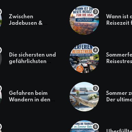
Zwischen
Wann ist 
Jadebusen &
Reisezeit 
Marineflair –
USA? Kli
Wilhelmshaven
Regionen
erkunden
saisonale
Besonder
Die sichersten und
Sommerfe
gefährlichsten
Reisestres
Reiseziele 2022
welchen 
Familien 
losfahren
Gefahren beim
Sommer z
Wandern in den
Der ultim
Bergen – das macht
für den U
es gefährlich
daheim
Überfüllte