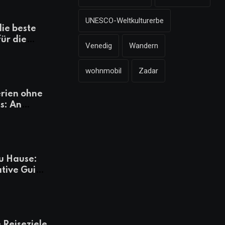
UNESCO-Weltkulturerbe
die beste
für die
Venedig
Wandern
mazonen,
 und
wohnmobil
Zadar
heiten
rien ohne
s: An
Tagen
besser
u Hause:
ative Guide
rlaub
 Reiseziele