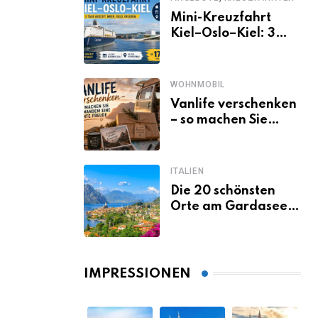
Mini-Kreuzfahrt
Kiel–Oslo–Kiel: 3
Tage Norwegen ab
Kiel erleben
WOHNMOBIL
Vanlife verschenken
– so machen Sie
jemandem eine
echte Freude
ITALIEN
Die 20 schönsten
Orte am Gardasee,
die du unbedingt
gesehen haben
musst
IMPRESSIONEN