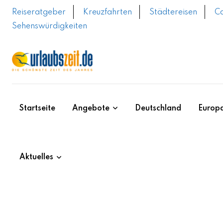
Skip
Reiseratgeber
Kreuzfahrten
Städtereisen
C
to
Sehenswürdigkeiten
content
Startseite
Angebote
Deutschland
Europ
Aktuelles