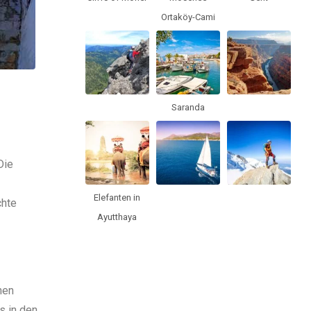
Ortaköy-Cami
Saranda
Die
Elefanten in
chte
Ayutthaya
hen
s in den