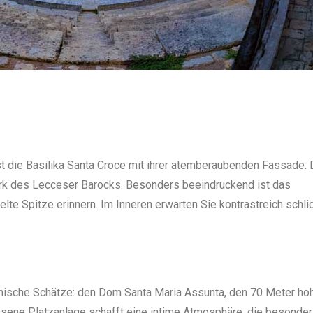
st die Basilika Santa Croce mit ihrer atemberaubenden Fassade. 
erk des Lecceser Barocks. Besonders beeindruckend ist das
lte Spitze erinnern. Im Inneren erwarten Sie kontrastreich schli
tonische Schätze: den Dom Santa Maria Assunta, den 70 Meter ho
ssene Platzanlage schafft eine intime Atmosphäre, die besonder