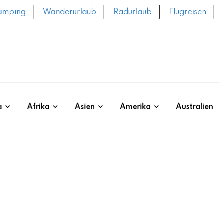
amping
Wanderurlaub
Radurlaub
Flugreisen
a
Afrika
Asien
Amerika
Australien