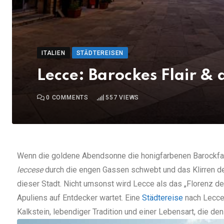
ITALIEN
STÄDTEREISEN
Lecce: Barockes Flair & 
0
COMMENTS
557
VIEWS
Wenn die goldene Abendsonne die honigfarbenen Barockfa
leccese
durch die engen Gassen schwebt und das Klirren der
dieser Stadt. Nicht umsonst wird Lecce als das „Florenz d
Apuliens auf Entdecker wartet. Eine
Städtereise
nach Lecce 
Kalkstein, lebendiger Tradition und einer Lebensart, die den