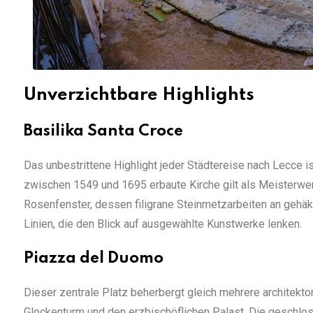
Unverzichtbare Highlights
Basilika Santa Croce
Das unbestrittene Highlight jeder Städtereise nach Lecce i
zwischen 1549 und 1695 erbaute Kirche gilt als Meisterw
Rosenfenster, dessen filigrane Steinmetzarbeiten an gehäke
Linien, die den Blick auf ausgewählte Kunstwerke lenken.
Piazza del Duomo
Dieser zentrale Platz beherbergt gleich mehrere architek
Glockenturm und den erzbischöflichen Palast. Die geschlo