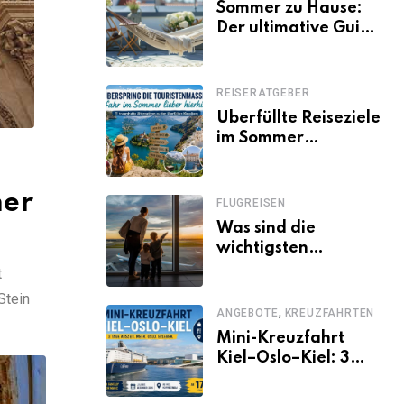
Sommer zu Hause:
Der ultimative Guide
für den Urlaub
daheim
REISERATGEBER
Überfüllte Reiseziele
im Sommer
vermeiden: 11
schöne Alternativen
zu Mallorca,
mer
FLUGREISEN
Santorini, Gardasee
Was sind die
& Co.
wichtigsten
Fluggastrechte?
t
Stein
,
ANGEBOTE
KREUZFAHRTEN
Mini-Kreuzfahrt
Kiel–Oslo–Kiel: 3
Tage Norwegen ab
Kiel erleben