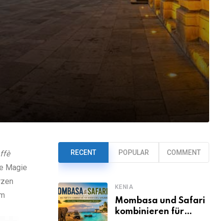
RECENT
POPULAR
COMMENT
ffè
re Magie
rzen
KENIA
em
Mombasa und Safari
kombinieren für