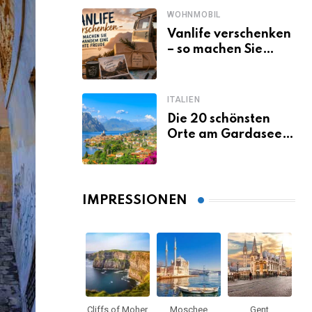
WOHNMOBIL
Vanlife verschenken
– so machen Sie
jemandem eine
echte Freude
ITALIEN
Die 20 schönsten
Orte am Gardasee,
die du unbedingt
gesehen haben
musst
IMPRESSIONEN
Cliffs of Moher
Moschee
Gent