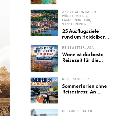
einen
abwechslungsreichen
,
Kenia-Urlaub
AKTIVITÄTEN
BADEN-
,
WÜRTTEMBERG
,
FAMILIENURLAUB
STÄDTEREISEN
25 Ausflugsziele
rund um Heidelberg,
die jeder kennen
,
REISEWETTER
USA
sollte
Wann ist die beste
Reisezeit für die
USA? Klimazonen,
Regionen und
saisonale
REISERATGEBER
Besonderheiten
Sommerferien ohne
Reisestress: An
welchen Tagen
Familien besser
losfahren
URLAUB ZU HAUSE