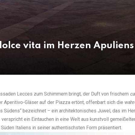
dolce vita im Herzen Apuliens
ssaden Lecces zum Schimmern bringt, der Duft von frischem
ca
 Aperitivo-Gläser auf der Piazza ertönt, offenbart sich die wah
es Südens“ bezeichnet – ein architektonisches Juwel, das im He
verspricht ein Eintauchen in eine Welt aus kunstvoll gemeißelt
 Süden Italiens in seiner authentischsten Form präsentiert.