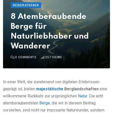
REISERATGEBER
8 Atemberaubende
Berge für
Naturliebhaber und
Wanderer
0
COMMENTS
357
VIEWS
In einer Welt, die zunehmend von digitalen Erlebnissen
geprägt ist, bieten
majestätische
Berglandschaften
eine
willkommene Rückkehr zur ursprünglichen
Natur
. Die acht
atemberaubendsten
Berge
, die wir in diesem Beitrag
vorstellen, sind nicht nur imposante Naturwunder, sondern