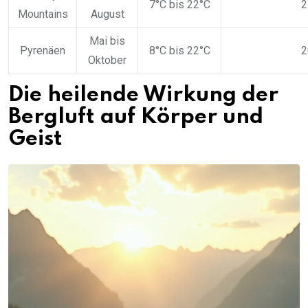
7°C bis 22°C
2
Mountains
August
Mai bis
Pyrenäen
8°C bis 22°C
2
Oktober
Die heilende Wirkung der
Bergluft auf Körper und
Geist