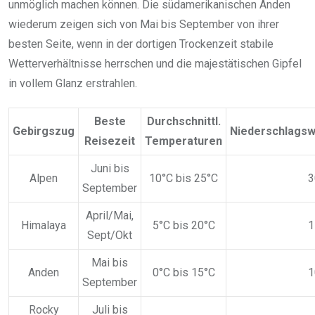
unmöglich machen können. Die südamerikanischen Anden
wiederum zeigen sich von Mai bis September von ihrer
besten Seite, wenn in der dortigen Trockenzeit stabile
Wetterverhältnisse herrschen und die majestätischen Gipfel
in vollem Glanz erstrahlen.
Beste
Durchschnittl.
Gebirgszug
Niederschlagsw
Reisezeit
Temperaturen
Juni bis
Alpen
10°C bis 25°C
3
September
April/Mai,
Himalaya
5°C bis 20°C
1
Sept/Okt
Mai bis
Anden
0°C bis 15°C
1
September
Rocky
Juli bis