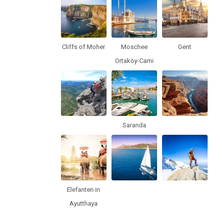
Cliffs of Moher
Moschee
Gent
Ortaköy-Cami
Saranda
Elefanten in
Ayutthaya