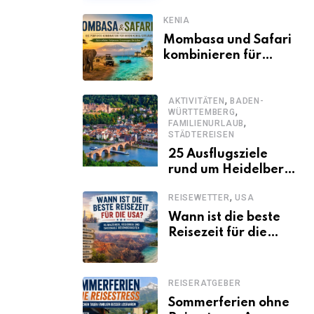
KENIA
Mombasa und Safari
kombinieren für
einen
abwechslungsreichen
,
Kenia-Urlaub
AKTIVITÄTEN
BADEN-
,
WÜRTTEMBERG
,
FAMILIENURLAUB
STÄDTEREISEN
25 Ausflugsziele
rund um Heidelberg,
die jeder kennen
,
REISEWETTER
USA
sollte
Wann ist die beste
Reisezeit für die
USA? Klimazonen,
Regionen und
saisonale
REISERATGEBER
Besonderheiten
Sommerferien ohne