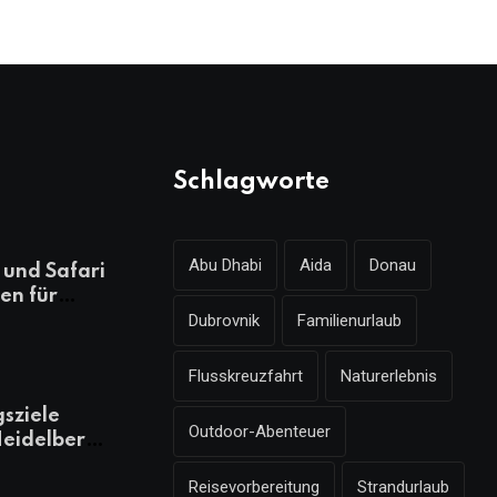
Schlagworte
Abu Dhabi
Aida
Donau
und Safari
en für
Dubrovnik
Familienurlaub
ungsreichen
laub
Flusskreuzfahrt
Naturerlebnis
gsziele
Outdoor-Abenteuer
eidelberg,
 kennen
Reisevorbereitung
Strandurlaub