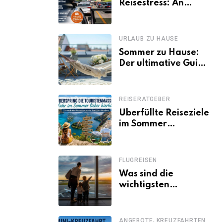
Reisestress: An
welchen Tagen
Familien besser
losfahren
URLAUB ZU HAUSE
Sommer zu Hause:
Der ultimative Guide
für den Urlaub
daheim
REISERATGEBER
Überfüllte Reiseziele
im Sommer
vermeiden: 11
schöne Alternativen
zu Mallorca,
FLUGREISEN
Santorini, Gardasee
Was sind die
& Co.
wichtigsten
Fluggastrechte?
,
ANGEBOTE
KREUZFAHRTEN