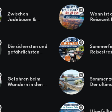
Zwischen
Wann ist 
Jadebusen &
Reisezeit 
Marineflair –
USA? Kli
Wilhelmshaven
Regionen
erkunden
saisonale
Besonder
Die sichersten und
Sommerfe
gefährlichsten
Reisestres
Reiseziele 2022
welchen 
Familien 
losfahren
Gefahren beim
Sommer z
Wandern in den
Der ultim
Bergen – das macht
für den U
es gefährlich
daheim
Überfüllte