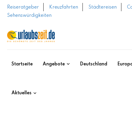
Skip
Reiseratgeber
Kreuzfahrten
Städtereisen
C
to
Sehenswürdigkeiten
content
Startseite
Angebote
Deutschland
Europ
Aktuelles