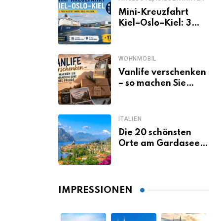
Mini-Kreuzfahrt
Kiel–Oslo–Kiel: 3
Tage Norwegen ab
Kiel erleben
WOHNMOBIL
Vanlife verschenken
– so machen Sie
jemandem eine
echte Freude
ITALIEN
Die 20 schönsten
Orte am Gardasee,
die du unbedingt
gesehen haben
musst
IMPRESSIONEN