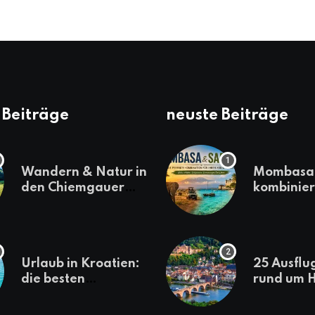
 Beiträge
neuste Beiträge
Wandern & Natur in
Mombasa 
den Chiemgauer
kombinier
Alpen
einen
abwechsl
Kenia-Ur
Urlaub in Kroatien:
25 Ausflu
die besten
rund um H
Reiseziele
die jeder
sollte