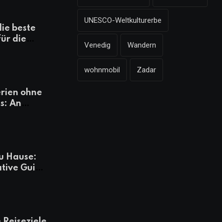
UNESCO-Weltkulturerbe
die beste
für die
Venedig
Wandern
mazonen,
 und
wohnmobil
Zadar
heiten
rien ohne
s: An
Tagen
besser
u Hause:
ative Guide
rlaub
 Reiseziele