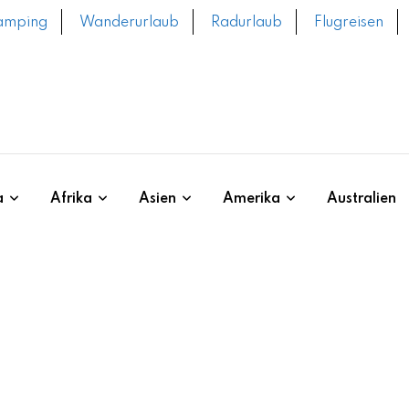
amping
Wanderurlaub
Radurlaub
Flugreisen
a
Afrika
Asien
Amerika
Australien