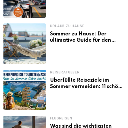
Tagen Familien besser
losfahren
URLAUB ZU HAUSE
Sommer zu Hause: Der
ultimative Guide für den
Urlaub daheim
REISERATGEBER
Überfüllte Reiseziele im
Sommer vermeiden: 11 schöne
Alternativen zu Mallorca,
Santorini, Gardasee & Co.
FLUGREISEN
Was sind die wichtigsten