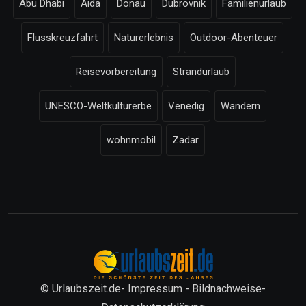
Abu Dhabi
Aida
Donau
Dubrovnik
Familienurlaub
Flusskreuzfahrt
Naturerlebnis
Outdoor-Abenteuer
Reisevorbereitung
Strandurlaub
UNESCO-Weltkulturerbe
Venedig
Wandern
wohnmobil
Zadar
© Urlaubszeit.de-
Impressum
-
Bildnachweise
-