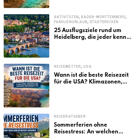
,
,
AKTIVITÄTEN
BADEN-WÜRTTEMBERG
,
FAMILIENURLAUB
STÄDTEREISEN
25 Ausflugsziele rund um
Heidelberg, die jeder kennen
sollte
,
REISEWETTER
USA
Wann ist die beste Reisezeit
für die USA? Klimazonen,
Regionen und saisonale
Besonderheiten
REISERATGEBER
Sommerferien ohne
Reisestress: An welchen