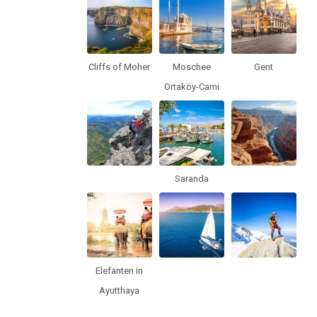
Cliffs of Moher
Moschee
Gent
Ortaköy-Cami
Saranda
Elefanten in
Ayutthaya