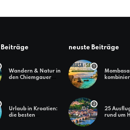
 Beiträge
neuste Beiträge
Wandern & Natur in
Mombasa 
den Chiemgauer
kombinier
Alpen
einen
abwechsl
Kenia-Ur
Urlaub in Kroatien:
25 Ausflu
die besten
rund um H
Reiseziele
die jeder
sollte