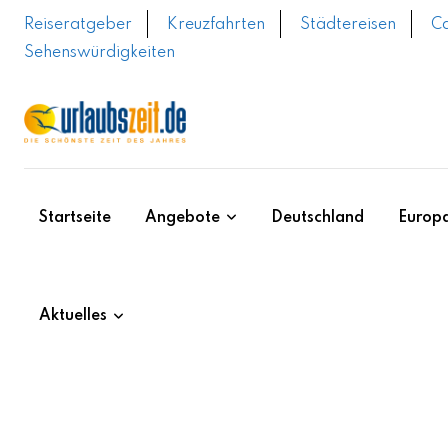
Skip
Reiseratgeber
Kreuzfahrten
Städtereisen
C
to
Sehenswürdigkeiten
content
Startseite
Angebote
Deutschland
Europ
Aktuelles