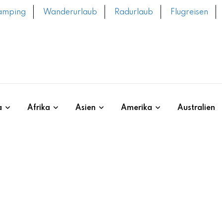
amping
Wanderurlaub
Radurlaub
Flugreisen
a
Afrika
Asien
Amerika
Australien