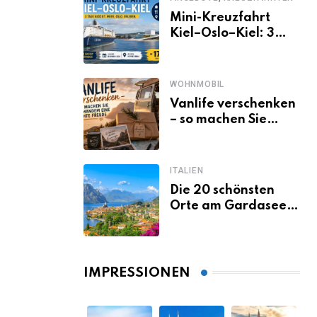
Mini-Kreuzfahrt
Kiel–Oslo–Kiel: 3
Tage Norwegen ab
Kiel erleben
WOHNMOBIL
Vanlife verschenken
– so machen Sie
jemandem eine
echte Freude
ITALIEN
Die 20 schönsten
Orte am Gardasee,
die du unbedingt
gesehen haben
musst
IMPRESSIONEN