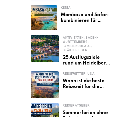
KENIA
Mombasa und Safari
kombinieren für
einen
abwechslungsreichen
,
Kenia-Urlaub
AKTIVITÄTEN
BADEN-
,
WÜRTTEMBERG
,
FAMILIENURLAUB
STÄDTEREISEN
25 Ausflugsziele
rund um Heidelberg,
die jeder kennen
,
REISEWETTER
USA
sollte
Wann ist die beste
Reisezeit für die
USA? Klimazonen,
Regionen und
saisonale
REISERATGEBER
Besonderheiten
Sommerferien ohne