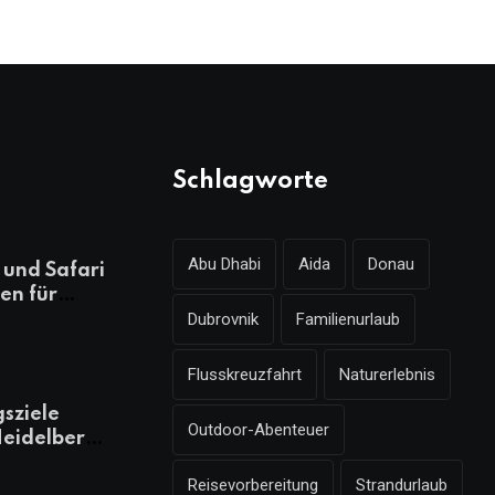
Schlagworte
Abu Dhabi
Aida
Donau
und Safari
en für
Dubrovnik
Familienurlaub
ungsreichen
laub
Flusskreuzfahrt
Naturerlebnis
gsziele
Outdoor-Abenteuer
eidelberg,
 kennen
Reisevorbereitung
Strandurlaub