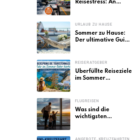
Reisestress: An
welchen Tagen
Familien besser
losfahren
URLAUB ZU HAUSE
Sommer zu Hause:
Der ultimative Guide
für den Urlaub
daheim
REISERATGEBER
Überfüllte Reiseziele
im Sommer
vermeiden: 11
schöne Alternativen
zu Mallorca,
FLUGREISEN
Santorini, Gardasee
Was sind die
& Co.
wichtigsten
Fluggastrechte?
,
ANGEBOTE
KREUZFAHRTEN