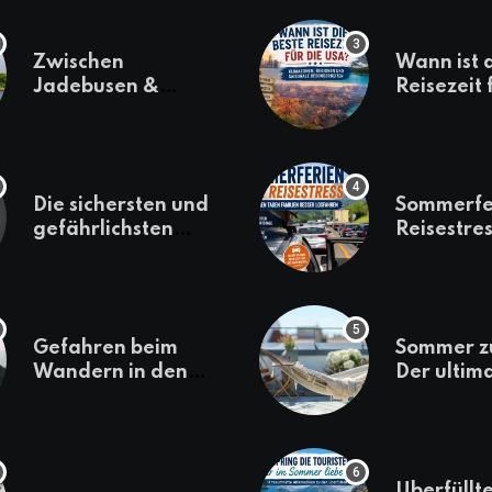
Zwischen
Wann ist 
Jadebusen &
Reisezeit 
Marineflair –
USA? Kli
Wilhelmshaven
Regionen
erkunden
saisonale
Besonder
Die sichersten und
Sommerfe
gefährlichsten
Reisestres
Reiseziele 2022
welchen 
Familien 
losfahren
Gefahren beim
Sommer z
Wandern in den
Der ultim
Bergen – das macht
für den U
es gefährlich
daheim
Überfüllte