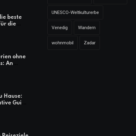
UNESCO-Weltkulturerbe
die beste
für die
Venedig
Wandern
mazonen,
 und
wohnmobil
Zadar
heiten
rien ohne
s: An
Tagen
besser
u Hause:
ative Guide
rlaub
 Reiseziele