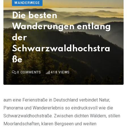
WANDERWEGE
Die besten
Wanderungen entlang
der
Schwarzwaldhochstra
ße
0
COMMENTS
418
VIEWS
aum eine Ferienstraße in Deutschland verbindet Natur,
Panorama und Wandererlebnis so eindrucksvoll wie die
Schwarzwaldhochstraße. Zwischen dichten Wäldern, stillen
Moorlandschaften, klaren Bergseen und weiten