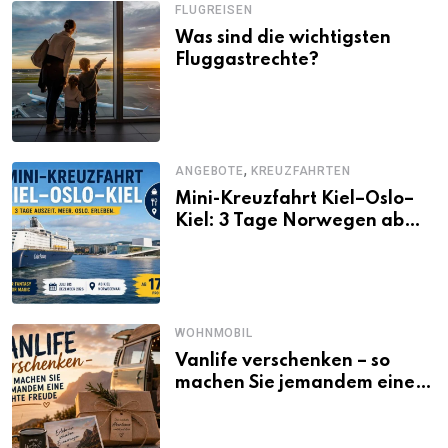
FLUGREISEN
Was sind die wichtigsten
Fluggastrechte?
,
ANGEBOTE
KREUZFAHRTEN
Mini-Kreuzfahrt Kiel–Oslo–
Kiel: 3 Tage Norwegen ab
Kiel erleben
WOHNMOBIL
Vanlife verschenken – so
machen Sie jemandem eine
echte Freude