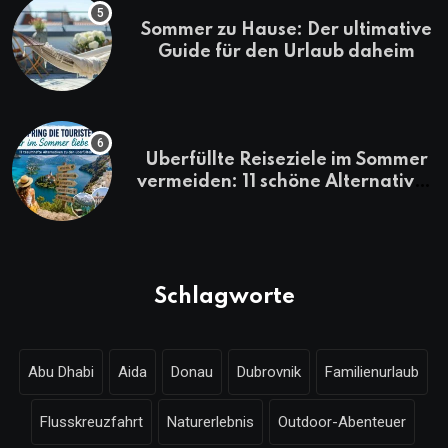
Sommer zu Hause: Der ultimative
Guide für den Urlaub daheim
Überfüllte Reiseziele im Sommer
vermeiden: 11 schöne Alternativen
zu Mallorca, Santorini, Gardasee
& Co.
Schlagworte
Abu Dhabi
Aida
Donau
Dubrovnik
Familienurlaub
Flusskreuzfahrt
Naturerlebnis
Outdoor-Abenteuer