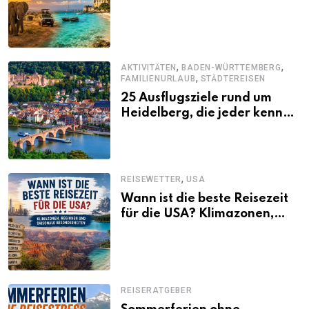
abwechslungsreichen Kenia-
Urlaub
,
,
AKTIVITÄTEN
BADEN-WÜRTTEMBERG
,
FAMILIENURLAUB
STÄDTEREISEN
25 Ausflugsziele rund um
Heidelberg, die jeder kennen
sollte
,
REISEWETTER
USA
Wann ist die beste Reisezeit
für die USA? Klimazonen,
Regionen und saisonale
Besonderheiten
REISERATGEBER