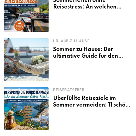
Sommerferien ohne
Reisestress: An welchen
Tagen Familien besser
losfahren
URLAUB ZU HAUSE
Sommer zu Hause: Der
ultimative Guide für den
Urlaub daheim
REISERATGEBER
Überfüllte Reiseziele im
Sommer vermeiden: 11 schöne
Alternativen zu Mallorca,
Santorini, Gardasee & Co.