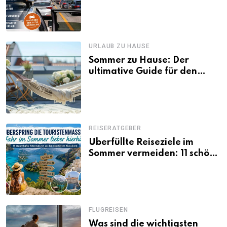
Tagen Familien besser
losfahren
URLAUB ZU HAUSE
Sommer zu Hause: Der
ultimative Guide für den
Urlaub daheim
REISERATGEBER
Überfüllte Reiseziele im
Sommer vermeiden: 11 schöne
Alternativen zu Mallorca,
Santorini, Gardasee & Co.
FLUGREISEN
Was sind die wichtigsten