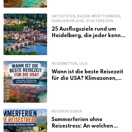
,
,
AKTIVITÄTEN
BADEN-WÜRTTEMBERG
,
FAMILIENURLAUB
STÄDTEREISEN
25 Ausflugsziele rund um
Heidelberg, die jeder kennen
sollte
,
REISEWETTER
USA
Wann ist die beste Reisezeit
für die USA? Klimazonen,
Regionen und saisonale
Besonderheiten
REISERATGEBER
Sommerferien ohne
Reisestress: An welchen