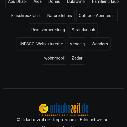
Abu Dhabi
Aida
Donau
Dubrovnik
Familienurlaub
Flusskreuzfahrt
Naturerlebnis
Outdoor-Abenteuer
Reisevorbereitung
Strandurlaub
UNESCO-Weltkulturerbe
Venedig
Wandern
wohnmobil
Zadar
© Urlaubszeit.de-
Impressum
-
Bildnachweise
-