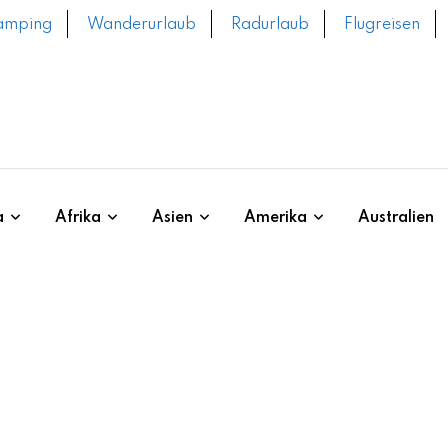
amping
Wanderurlaub
Radurlaub
Flugreisen
a
Afrika
Asien
Amerika
Australien