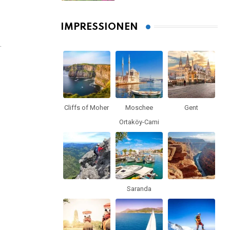
gesehen haben
musst
IMPRESSIONEN
.
Cliffs of Moher
Moschee
Gent
Ortaköy-Cami
Saranda