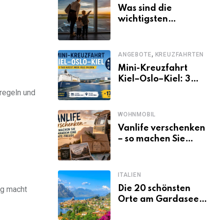
Santorini, Gardasee
Was sind die
& Co.
wichtigsten
Fluggastrechte?
,
ANGEBOTE
KREUZFAHRTEN
Mini-Kreuzfahrt
Kiel–Oslo–Kiel: 3
Tage Norwegen ab
kregeln und
Kiel erleben
WOHNMOBIL
Vanlife verschenken
– so machen Sie
jemandem eine
echte Freude
ITALIEN
Die 20 schönsten
ng macht
Orte am Gardasee,
die du unbedingt