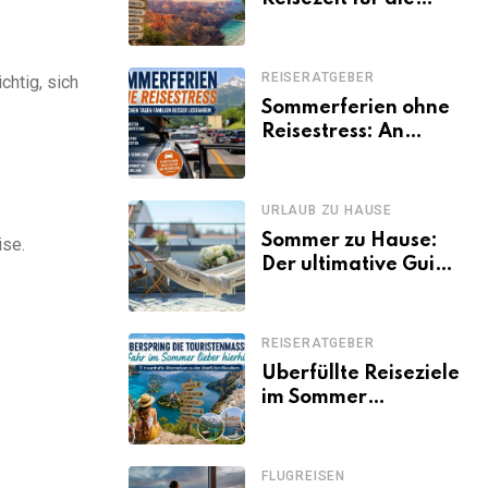
USA? Klimazonen,
Regionen und
saisonale
REISERATGEBER
chtig, sich
Besonderheiten
Sommerferien ohne
Reisestress: An
welchen Tagen
Familien besser
losfahren
URLAUB ZU HAUSE
Sommer zu Hause:
ise.
Der ultimative Guide
für den Urlaub
daheim
REISERATGEBER
Überfüllte Reiseziele
im Sommer
vermeiden: 11
schöne Alternativen
zu Mallorca,
FLUGREISEN