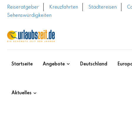
Skip
Reiseratgeber
Kreuzfahrten
Städtereisen
C
to
Sehenswürdigkeiten
content
Startseite
Angebote
Deutschland
Europ
Aktuelles