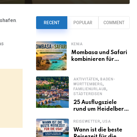
gshafen
.
RECENT
POPULAR
COMMENT
as
KENIA
Mombasa und Safari
kombinieren für
einen
abwechslungsreichen
,
Kenia-Urlaub
AKTIVITÄTEN
BADEN-
,
WÜRTTEMBERG
,
FAMILIENURLAUB
STÄDTEREISEN
25 Ausflugsziele
rund um Heidelberg,
die jeder kennen
,
REISEWETTER
USA
sollte
Wann ist die beste
Reisezeit für die