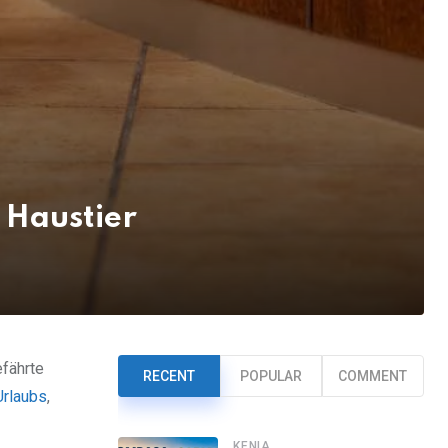
 Haustier
efährte
RECENT
POPULAR
COMMENT
Urlaubs
,
KENIA