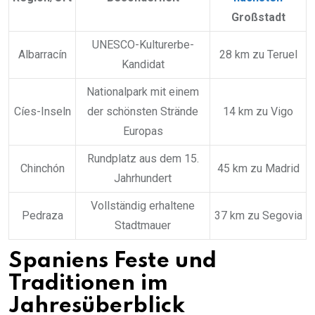
Großstadt
UNESCO-Kulturerbe-
Albarracín
28 km zu Teruel
Kandidat
Nationalpark mit einem
Cíes-Inseln
der schönsten Strände
14 km zu Vigo
Europas
Rundplatz aus dem 15.
Chinchón
45 km zu Madrid
Jahrhundert
Vollständig erhaltene
Pedraza
37 km zu Segovia
Stadtmauer
Spaniens Feste und
Traditionen im
Jahresüberblick