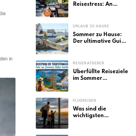
Reisestress: An
welchen Tagen
die
Familien besser
losfahren
URLAUB ZU HAUSE
Sommer zu Hause:
Der ultimative Guide
für den Urlaub
daheim
den in
REISERATGEBER
Überfüllte Reiseziele
im Sommer
vermeiden: 11
schöne Alternativen
zu Mallorca,
FLUGREISEN
Santorini, Gardasee
Was sind die
& Co.
wichtigsten
Fluggastrechte?