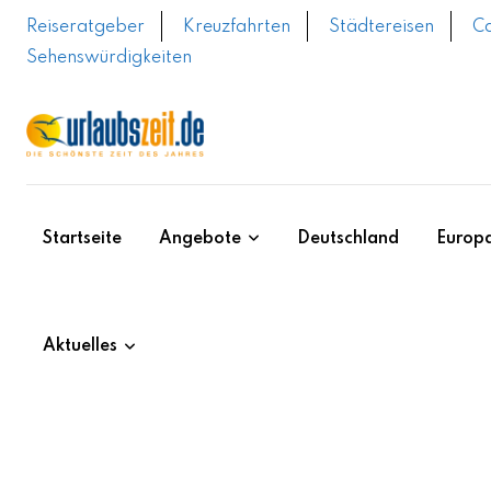
Skip
Reiseratgeber
Kreuzfahrten
Städtereisen
C
to
Sehenswürdigkeiten
content
Startseite
Angebote
Deutschland
Europ
Aktuelles