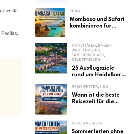
 geweckt.
KENIA
Mombasa und Safari
kombinieren für
einen
 Paellas,
abwechslungsreichen
,
Kenia-Urlaub
AKTIVITÄTEN
BADEN-
,
WÜRTTEMBERG
,
FAMILIENURLAUB
STÄDTEREISEN
25 Ausflugsziele
rund um Heidelberg,
die jeder kennen
,
REISEWETTER
USA
sollte
Wann ist die beste
Reisezeit für die
USA? Klimazonen,
Regionen und
saisonale
REISERATGEBER
Besonderheiten
Sommerferien ohne