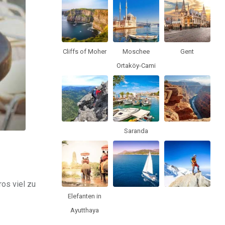
Cliffs of Moher
Moschee
Gent
Ortaköy-Cami
Saranda
os viel zu
Elefanten in
Ayutthaya