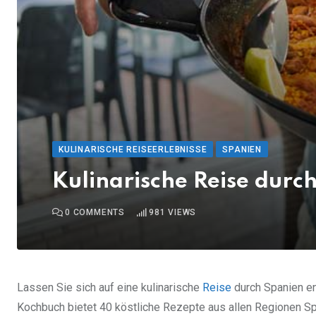
KULINARISCHE REISEERLEBNISSE
SPANIEN
Kulinarische Reise durc
0
COMMENTS
981
VIEWS
Lassen Sie sich auf eine kulinarische
Reise
durch Spanien en
Kochbuch bietet 40 köstliche Rezepte aus allen Regionen Sp