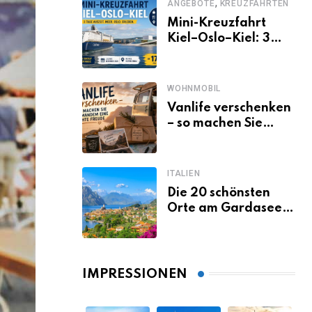
,
ANGEBOTE
KREUZFAHRTEN
Mini-Kreuzfahrt
Kiel–Oslo–Kiel: 3
Tage Norwegen ab
Kiel erleben
WOHNMOBIL
Vanlife verschenken
– so machen Sie
jemandem eine
echte Freude
ITALIEN
Die 20 schönsten
Orte am Gardasee,
die du unbedingt
gesehen haben
musst
IMPRESSIONEN