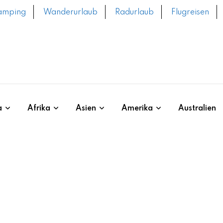
amping
Wanderurlaub
Radurlaub
Flugreisen
a
Afrika
Asien
Amerika
Australien