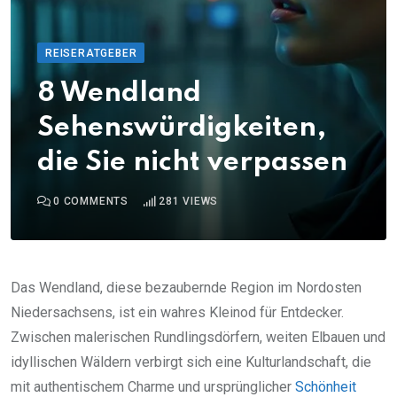
REISERATGEBER
8 Wendland
Sehenswürdigkeiten,
die Sie nicht verpassen
0
COMMENTS
281
VIEWS
Das Wendland, diese bezaubernde Region im Nordosten
Niedersachsens, ist ein wahres Kleinod für Entdecker.
Zwischen malerischen Rundlingsdörfern, weiten Elbauen und
idyllischen Wäldern verbirgt sich eine Kulturlandschaft, die
mit authentischem Charme und ursprünglicher
Schönheit