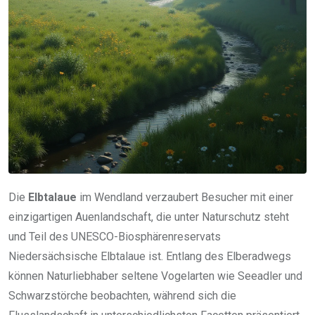
Die
Elbtalaue
im Wendland verzaubert Besucher mit einer
einzigartigen Auenlandschaft, die unter Naturschutz steht
und Teil des UNESCO-Biosphärenreservats
Niedersächsische Elbtalaue ist. Entlang des Elberadwegs
können Naturliebhaber seltene Vogelarten wie Seeadler und
Schwarzstörche beobachten, während sich die