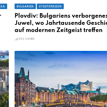
USA
BULGARIEN
STÄDTEREISEN
r
Plovdiv: Bulgariens verborgene
Juwel, wo Jahrtausende Geschi
auf modernen Zeitgeist treffen
953
VIEWS