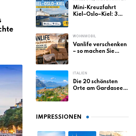
Mini-Kreuzfahrt
Kiel–Oslo–Kiel: 3
s
Tage Norwegen ab
Kiel erleben
chte
WOHNMOBIL
Vanlife verschenken
– so machen Sie
jemandem eine
echte Freude
ITALIEN
Die 20 schönsten
Orte am Gardasee,
die du unbedingt
gesehen haben
musst
IMPRESSIONEN