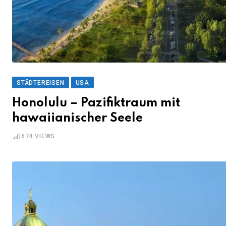
STÄDTEREISEN
USA
Honolulu – Pazifiktraum mit
hawaiianischer Seele
674
VIEWS