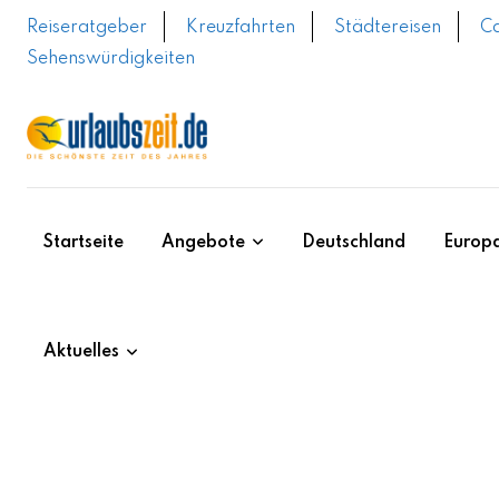
Skip
Reiseratgeber
Kreuzfahrten
Städtereisen
C
to
Sehenswürdigkeiten
content
Startseite
Angebote
Deutschland
Europ
Aktuelles