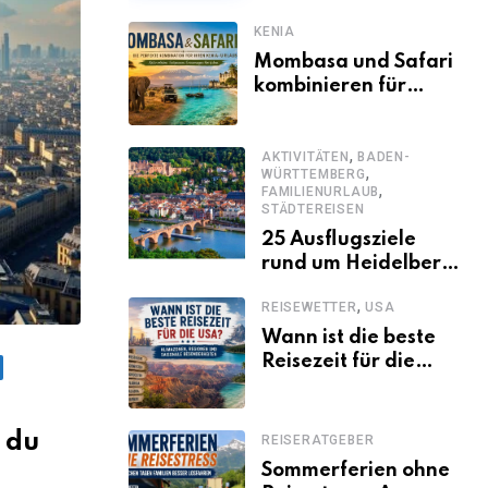
KENIA
Mombasa und Safari
kombinieren für
einen
abwechslungsreichen
,
Kenia-Urlaub
AKTIVITÄTEN
BADEN-
,
WÜRTTEMBERG
,
FAMILIENURLAUB
STÄDTEREISEN
25 Ausflugsziele
rund um Heidelberg,
die jeder kennen
,
REISEWETTER
USA
sollte
Wann ist die beste
Reisezeit für die
USA? Klimazonen,
Regionen und
saisonale
 du
REISERATGEBER
Besonderheiten
Sommerferien ohne