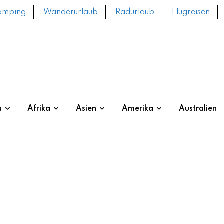
amping
Wanderurlaub
Radurlaub
Flugreisen
a
Afrika
Asien
Amerika
Australien