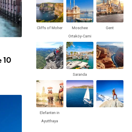
Cliffs of Moher
Moschee
Gent
Ortaköy-Cami
 10
Saranda
Elefanten in
Ayutthaya