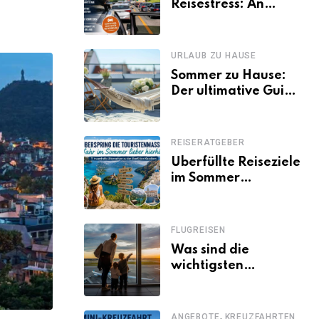
Reisestress: An
welchen Tagen
Familien besser
losfahren
URLAUB ZU HAUSE
Sommer zu Hause:
Der ultimative Guide
für den Urlaub
daheim
REISERATGEBER
Überfüllte Reiseziele
im Sommer
vermeiden: 11
schöne Alternativen
zu Mallorca,
FLUGREISEN
Santorini, Gardasee
Was sind die
& Co.
wichtigsten
Fluggastrechte?
,
ANGEBOTE
KREUZFAHRTEN