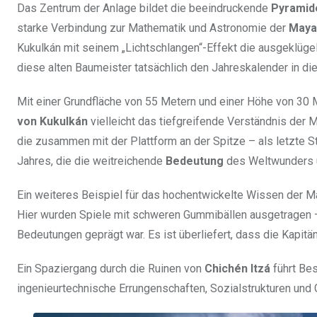
Das Zentrum der Anlage bildet die beeindruckende
Pyramid
starke Verbindung zur Mathematik und Astronomie der
Maya
Kukulkán mit seinem „Lichtschlangen“-Effekt die ausgeklüg
diese alten Baumeister tatsächlich den Jahreskalender in di
Mit einer Grundfläche von 55 Metern und einer Höhe von 30
von Kukulkán
vielleicht das tiefgreifende Verständnis der 
die zusammen mit der Plattform an der Spitze – als letzte 
Jahres, die die weitreichende
Bedeutung
des Weltwunders u
Ein weiteres Beispiel für das hochentwickelte Wissen der M
Hier wurden Spiele mit schweren Gummibällen ausgetragen – e
Bedeutungen geprägt war. Es ist überliefert, dass die Kapitä
Ein Spaziergang durch die Ruinen von
Chichén Itzá
führt Bes
ingenieurtechnische Errungenschaften, Sozialstrukturen un