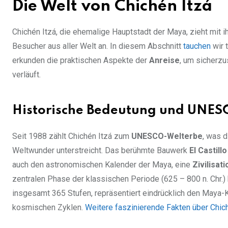
Die Welt von Chichén Itzá
Chichén Itzá, die ehemalige Hauptstadt der Maya, zieht mi
Besucher aus aller Welt an. In diesem Abschnitt
tauchen
wir t
erkunden die praktischen Aspekte der
Anreise
, um sicherzu
verläuft.
Historische Bedeutung und UNES
Seit 1988 zählt Chichén Itzá zum
UNESCO-Welterbe
, was 
Weltwunder unterstreicht. Das berühmte Bauwerk
El Castillo
auch den astronomischen Kalender der Maya, eine
Zivilisati
zentralen Phase der klassischen Periode (625 – 800 n. Chr.)
insgesamt 365 Stufen, repräsentiert eindrücklich den Maya-
kosmischen Zyklen.
Weitere faszinierende Fakten über Chic