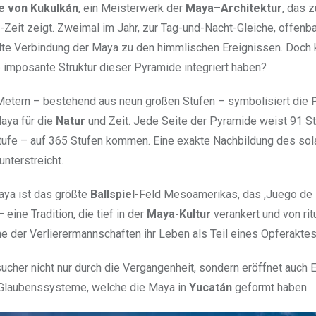
e von Kukulkán
, ein Meisterwerk der
Maya
–
Architektur
, das 
-Zeit zeigt. Zweimal im Jahr, zur Tag-und-Nacht-Gleiche, offenba
elte Verbindung der Maya zu den himmlischen Ereignissen. Doch
e imposante Struktur dieser Pyramide integriert haben?
 Metern – bestehend aus neun großen Stufen – symbolisiert die
Maya für die
Natur
und Zeit. Jede Seite der Pyramide weist 91 St
Stufe – auf 365 Stufen kommen. Eine exakte Nachbildung des sol
nterstreicht.
aya ist das größte
Ballspiel
-Feld Mesoamerikas, das ‚Juego de P
ine Tradition, die tief in der
Maya-Kultur
verankert und von rit
ne der Verlierermannschaften ihr Leben als Teil eines Opferaktes
ucher nicht nur durch die Vergangenheit, sondern eröffnet auch E
d Glaubenssysteme, welche die Maya in
Yucatán
geformt haben.