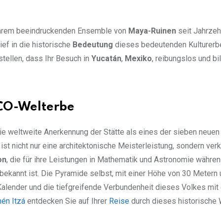
t ihrem beeindruckenden Ensemble von
Maya-Ruinen
seit Jahrzeh
ief in die historische
Bedeutung
dieses bedeutenden Kulturerb
stellen, dass Ihr Besuch in
Yucatán
,
Mexiko
, reibungslos und bi
CO-Welterbe
die weltweite Anerkennung der Stätte als eines der sieben neuen
ist nicht nur eine architektonische Meisterleistung, sondern ver
on
, die für ihre Leistungen in Mathematik und Astronomie währen
 bekannt ist. Die Pyramide selbst, mit einer Höhe von 30 Metern
Kalender und die tiefgreifende Verbundenheit dieses Volkes mit
hén Itzá
entdecken Sie auf Ihrer
Reise
durch dieses historische 