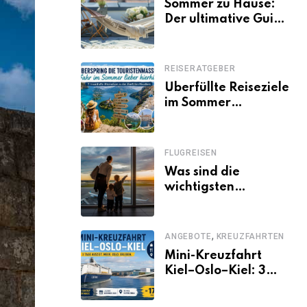
Sommer zu Hause:
Der ultimative Guide
für den Urlaub
daheim
REISERATGEBER
Überfüllte Reiseziele
im Sommer
vermeiden: 11
schöne Alternativen
zu Mallorca,
FLUGREISEN
Santorini, Gardasee
Was sind die
& Co.
wichtigsten
Fluggastrechte?
,
ANGEBOTE
KREUZFAHRTEN
Mini-Kreuzfahrt
Kiel–Oslo–Kiel: 3
Tage Norwegen ab
Kiel erleben