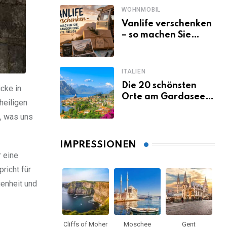
WOHNMOBIL
Vanlife verschenken
– so machen Sie
jemandem eine
echte Freude
ITALIEN
Die 20 schönsten
cke in
Orte am Gardasee,
heiligen
die du unbedingt
n, was uns
gesehen haben
musst
IMPRESSIONEN
r eine
richt für
genheit und
Cliffs of Moher
Moschee
Gent