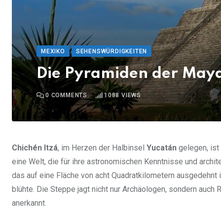
MEXIKO
SEHENSWÜRDIGKEITEN
Die Pyramiden der Maya: 
0
COMMENTS
1088
VIEWS
Chichén Itzá
, im Herzen der Halbinsel
Yucatán
gelegen, ist
eine Welt, die für ihre astronomischen Kenntnisse und archi
das auf eine Fläche von acht Quadratkilometern ausgedehnt i
blühte. Die Steppe jagt nicht nur Archäologen, sondern auch
anerkannt.