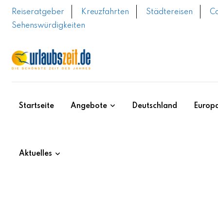
Skip
Reiseratgeber
Kreuzfahrten
Städtereisen
C
to
Sehenswürdigkeiten
content
Startseite
Angebote
Deutschland
Europ
Aktuelles