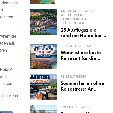
einen
zudem eine
abwechslungsreichen
rt
,
Kenia-Urlaub
AKTIVITÄTEN
BADEN-
,
WÜRTTEMBERG
 könnten
,
FAMILIENURLAUB
STÄDTEREISEN
25 Ausflugsziele
rund um Heidelberg,
Pyramide
die jeder kennen
ufen auf,
,
REISEWETTER
USA
sollte
aren
Wann ist die beste
Reisezeit für die
USA? Klimazonen,
elota‘.
Regionen und
saisonale
uellen
REISERATGEBER
Besonderheiten
 ließen.
Sommerferien ohne
Reisestress: An
welchen Tagen
inblicke in
Familien besser
losfahren
URLAUB ZU HAUSE