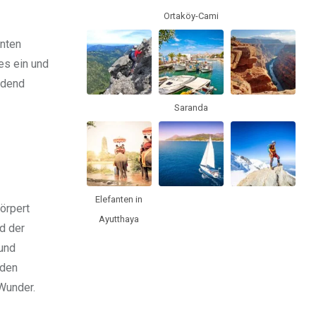
Ortaköy-Cami
nten
es ein und
ldend
Saranda
Elefanten in
körpert
Ayutthaya
d der
 und
 den
Wunder.