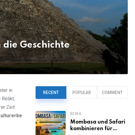
 die Geschichte
ster in
RECENT
POPULAR
COMMENT
e
Relikt,
rer Zeit
KENIA
ulturerbe
Mombasa und Safari
kombinieren für