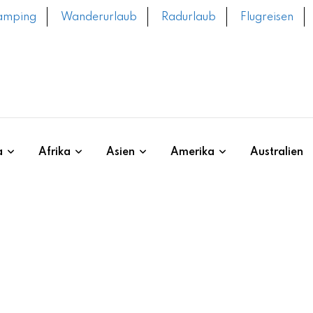
amping
Wanderurlaub
Radurlaub
Flugreisen
a
Afrika
Asien
Amerika
Australien