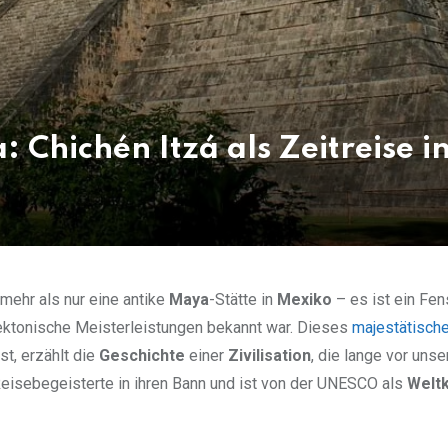
Chichén Itzá als Zeitreise in
 mehr als nur eine antike
Maya
-Stätte in
Mexiko
– es ist ein Fen
tektonische Meisterleistungen bekannt war. Dieses
majestätisch
st, erzählt die
Geschichte
einer
Zivilisation
, die lange vor unse
 Reisebegeisterte in ihren Bann und ist von der UNESCO als
Weltk