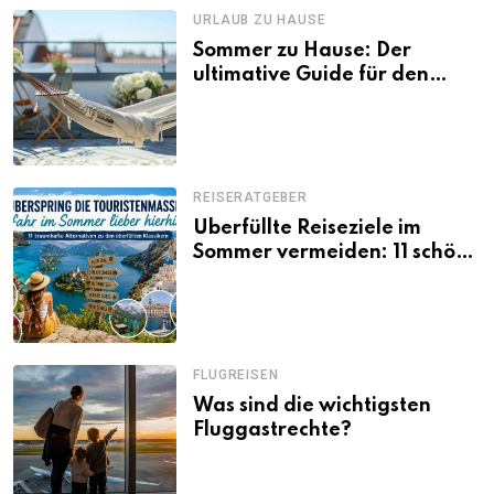
URLAUB ZU HAUSE
Sommer zu Hause: Der
ultimative Guide für den
Urlaub daheim
REISERATGEBER
Überfüllte Reiseziele im
Sommer vermeiden: 11 schöne
Alternativen zu Mallorca,
Santorini, Gardasee & Co.
FLUGREISEN
Was sind die wichtigsten
Fluggastrechte?