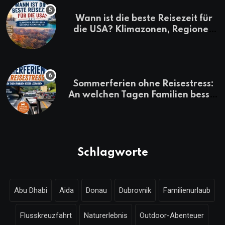
Wann ist die beste Reisezeit für
die USA? Klimazonen, Regionen
und saisonale Besonderheiten
Sommerferien ohne Reisestress:
An welchen Tagen Familien besser
losfahren
Schlagworte
Abu Dhabi
Aida
Donau
Dubrovnik
Familienurlaub
Flusskreuzfahrt
Naturerlebnis
Outdoor-Abenteuer