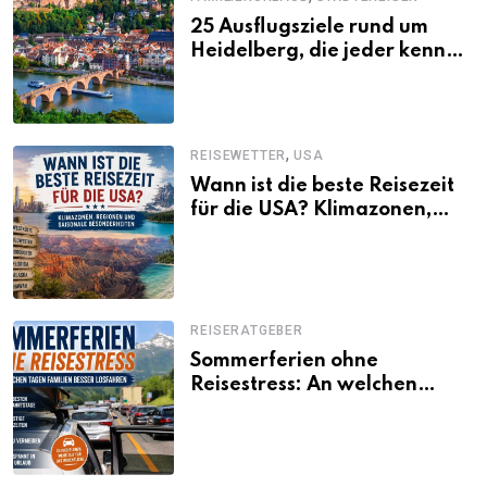
25 Ausflugsziele rund um
Heidelberg, die jeder kennen
sollte
,
REISEWETTER
USA
Wann ist die beste Reisezeit
für die USA? Klimazonen,
Regionen und saisonale
Besonderheiten
REISERATGEBER
Sommerferien ohne
Reisestress: An welchen
Tagen Familien besser
losfahren