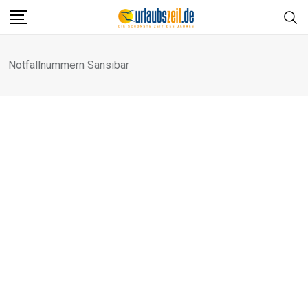
Skip
to
content
Notfallnummern Sansibar