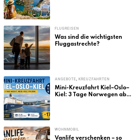
Alternativen zu Mallorca,
Santorini, Gardasee & Co.
FLUGREISEN
Was sind die wichtigsten
Fluggastrechte?
,
ANGEBOTE
KREUZFAHRTEN
Mini-Kreuzfahrt Kiel–Oslo–
Kiel: 3 Tage Norwegen ab
Kiel erleben
WOHNMOBIL
Vanlife verschenken – so