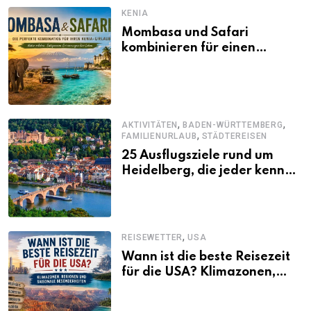
KENIA
Mombasa und Safari
kombinieren für einen
abwechslungsreichen Kenia-
Urlaub
,
,
AKTIVITÄTEN
BADEN-WÜRTTEMBERG
,
FAMILIENURLAUB
STÄDTEREISEN
25 Ausflugsziele rund um
Heidelberg, die jeder kennen
sollte
,
REISEWETTER
USA
Wann ist die beste Reisezeit
für die USA? Klimazonen,
Regionen und saisonale
Besonderheiten