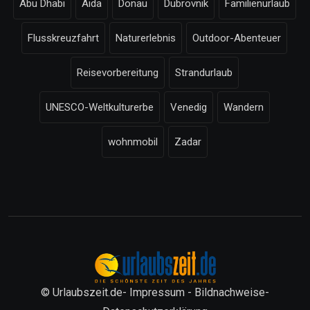
Abu Dhabi
Aida
Donau
Dubrovnik
Familienurlaub
Flusskreuzfahrt
Naturerlebnis
Outdoor-Abenteuer
Reisevorbereitung
Strandurlaub
UNESCO-Weltkulturerbe
Venedig
Wandern
wohnmobil
Zadar
© Urlaubszeit.de-
Impressum
-
Bildnachweise
-