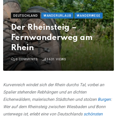
DEUTSCHLAND
WANDERURLAUB
WANDERWEGE
Der Rheinsteig –
Fernwanderweg am
Rhein
0
COMMENTS
1631
VIEWS
Kurvenreich windet sich der Rhein durchs Tal, vorbei an
Spalier stehenden Rebhängen und an dichten
Eichenwäldern, malerischen Städtchen und stolzen
Burgen
:
Wer auf dem Rheinsteig zwischen Wiesbaden und Bonn
unterwegs ist, erlebt eine von Deutschlands
schönsten