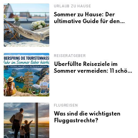
URLAUB ZU HAUSE
Sommer zu Hause: Der
ultimative Guide für den
Urlaub daheim
REISERATGEBER
Überfüllte Reiseziele im
Sommer vermeiden: 11 schöne
Alternativen zu Mallorca,
Santorini, Gardasee & Co.
FLUGREISEN
Was sind die wichtigsten
Fluggastrechte?