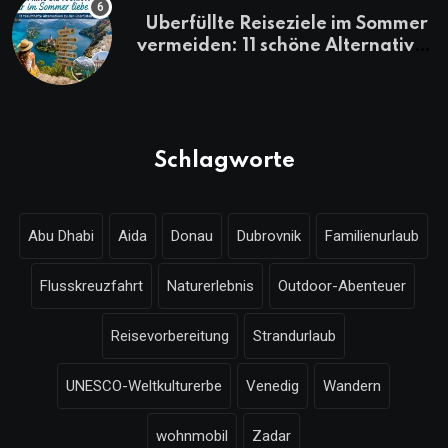
Überfüllte Reiseziele im Sommer
vermeiden: 11 schöne Alternativen
zu Mallorca, Santorini, Gardasee
& Co.
Schlagworte
Abu Dhabi
Aida
Donau
Dubrovnik
Familienurlaub
Flusskreuzfahrt
Naturerlebnis
Outdoor-Abenteuer
Reisevorbereitung
Strandurlaub
UNESCO-Weltkulturerbe
Venedig
Wandern
wohnmobil
Zadar