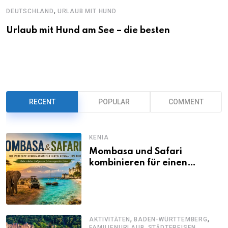
,
DEUTSCHLAND
URLAUB MIT HUND
Urlaub mit Hund am See – die besten
RECENT
POPULAR
COMMENT
KENIA
Mombasa und Safari
kombinieren für einen
abwechslungsreichen Kenia-
Urlaub
,
,
AKTIVITÄTEN
BADEN-WÜRTTEMBERG
,
FAMILIENURLAUB
STÄDTEREISEN