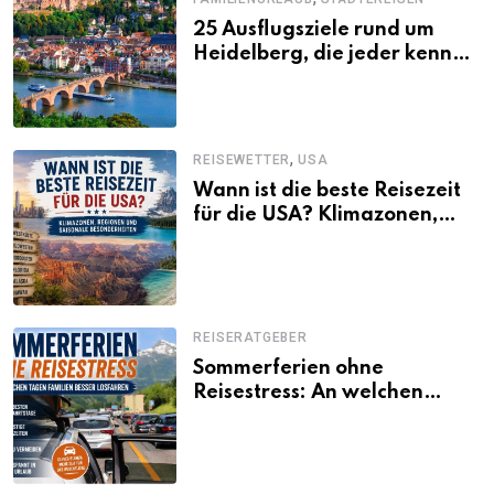
25 Ausflugsziele rund um
Heidelberg, die jeder kennen
sollte
,
REISEWETTER
USA
Wann ist die beste Reisezeit
für die USA? Klimazonen,
Regionen und saisonale
Besonderheiten
REISERATGEBER
Sommerferien ohne
Reisestress: An welchen
Tagen Familien besser
losfahren