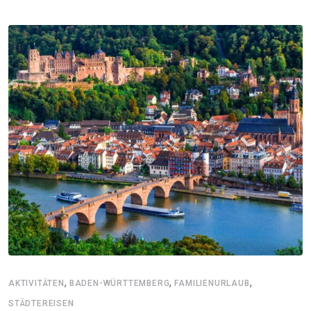
,
,
,
AKTIVITÄTEN
BADEN-WÜRTTEMBERG
FAMILIENURLAUB
STÄDTEREISEN