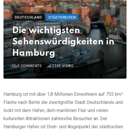
DEUTSCHLAND
STÄDTEREISEN
Die wichtigsten
Sehenswürdigkeiten in
Hamburg
0
COMMENTS
2249
VIEWS
Hamburg ist mit über 1,8 Millionen Einwohnern auf 755 km²
Fläche nach Berlin die zweitgrößte Stadt Deutschlands und
lockt mit dem Hafen, dem maritimen Flair und vielen
kulturellen Attraktionen zahlreiche Besucher an. Der
Hamburger Hafen ist Dreh- und Angelpunkt der städtischen