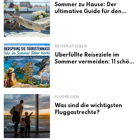
Sommer zu Hause: Der
ultimative Guide für den
Urlaub daheim
REISERATGEBER
Überfüllte Reiseziele im
Sommer vermeiden: 11 schöne
Alternativen zu Mallorca,
Santorini, Gardasee & Co.
FLUGREISEN
Was sind die wichtigsten
Fluggastrechte?