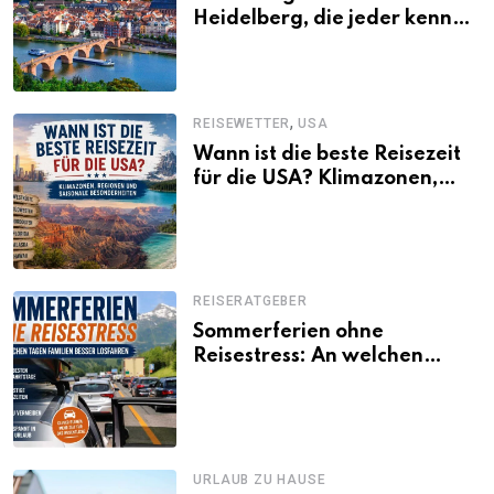
Heidelberg, die jeder kennen
sollte
,
REISEWETTER
USA
Wann ist die beste Reisezeit
für die USA? Klimazonen,
Regionen und saisonale
Besonderheiten
REISERATGEBER
Sommerferien ohne
Reisestress: An welchen
Tagen Familien besser
losfahren
URLAUB ZU HAUSE