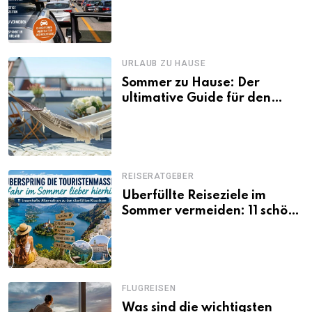
Tagen Familien besser
losfahren
URLAUB ZU HAUSE
Sommer zu Hause: Der
ultimative Guide für den
Urlaub daheim
REISERATGEBER
Überfüllte Reiseziele im
Sommer vermeiden: 11 schöne
Alternativen zu Mallorca,
Santorini, Gardasee & Co.
FLUGREISEN
Was sind die wichtigsten