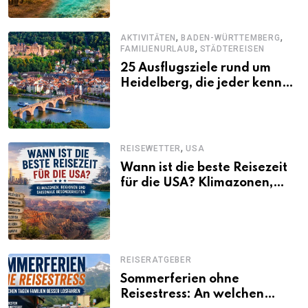
,
,
AKTIVITÄTEN
BADEN-WÜRTTEMBERG
,
FAMILIENURLAUB
STÄDTEREISEN
25 Ausflugsziele rund um
Heidelberg, die jeder kennen
sollte
,
REISEWETTER
USA
Wann ist die beste Reisezeit
für die USA? Klimazonen,
Regionen und saisonale
Besonderheiten
REISERATGEBER
Sommerferien ohne
Reisestress: An welchen