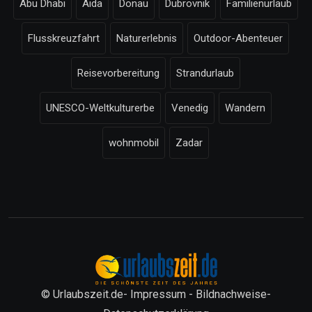
Abu Dhabi
Aida
Donau
Dubrovnik
Familienurlaub
Flusskreuzfahrt
Naturerlebnis
Outdoor-Abenteuer
Reisevorbereitung
Strandurlaub
UNESCO-Weltkulturerbe
Venedig
Wandern
wohnmobil
Zadar
© Urlaubszeit.de-
Impressum
-
Bildnachweise
-