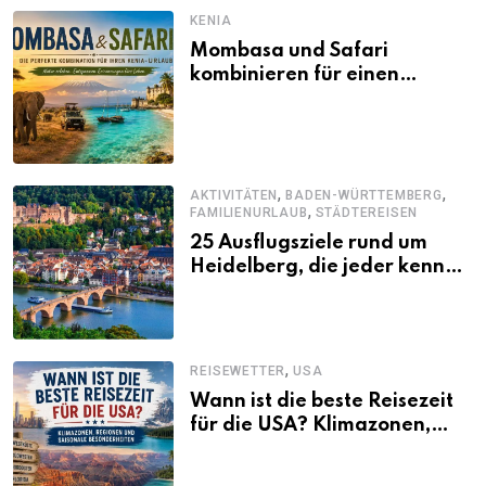
KENIA
Mombasa und Safari
kombinieren für einen
abwechslungsreichen Kenia-
Urlaub
,
,
AKTIVITÄTEN
BADEN-WÜRTTEMBERG
,
FAMILIENURLAUB
STÄDTEREISEN
25 Ausflugsziele rund um
Heidelberg, die jeder kennen
sollte
,
REISEWETTER
USA
Wann ist die beste Reisezeit
für die USA? Klimazonen,
Regionen und saisonale
Besonderheiten