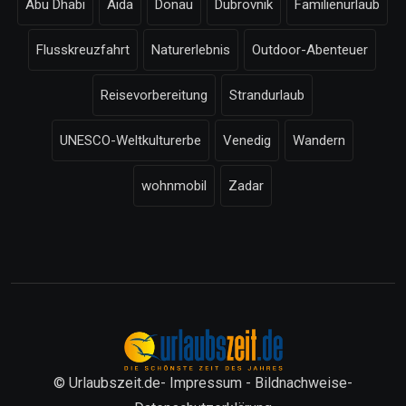
Abu Dhabi
Aida
Donau
Dubrovnik
Familienurlaub
Flusskreuzfahrt
Naturerlebnis
Outdoor-Abenteuer
Reisevorbereitung
Strandurlaub
UNESCO-Weltkulturerbe
Venedig
Wandern
wohnmobil
Zadar
© Urlaubszeit.de-
Impressum
-
Bildnachweise
-