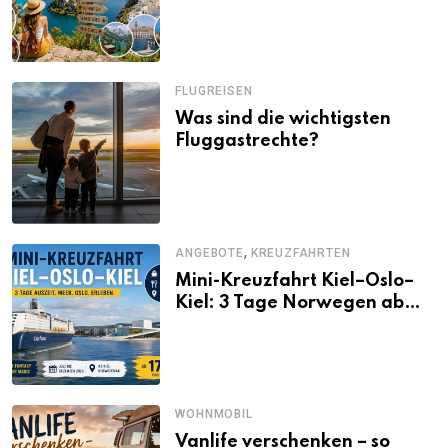
Alternativen zu Mallorca,
Santorini, Gardasee & Co.
FLUGREISEN
Was sind die wichtigsten
Fluggastrechte?
,
ANGEBOTE
KREUZFAHRTEN
Mini-Kreuzfahrt Kiel–Oslo–
Kiel: 3 Tage Norwegen ab
Kiel erleben
WOHNMOBIL
Vanlife verschenken – so