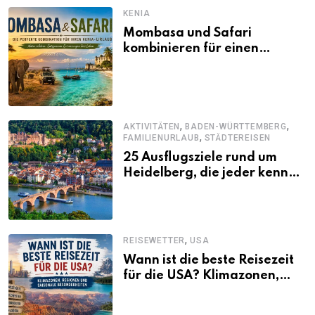
KENIA
Mombasa und Safari
kombinieren für einen
abwechslungsreichen Kenia-
Urlaub
,
,
AKTIVITÄTEN
BADEN-WÜRTTEMBERG
,
FAMILIENURLAUB
STÄDTEREISEN
25 Ausflugsziele rund um
Heidelberg, die jeder kennen
sollte
,
REISEWETTER
USA
Wann ist die beste Reisezeit
für die USA? Klimazonen,
Regionen und saisonale
Besonderheiten