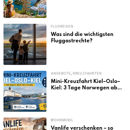
Alternativen zu Mallorca,
Santorini, Gardasee & Co.
FLUGREISEN
Was sind die wichtigsten
Fluggastrechte?
,
ANGEBOTE
KREUZFAHRTEN
Mini-Kreuzfahrt Kiel–Oslo–
Kiel: 3 Tage Norwegen ab
Kiel erleben
WOHNMOBIL
Vanlife verschenken – so