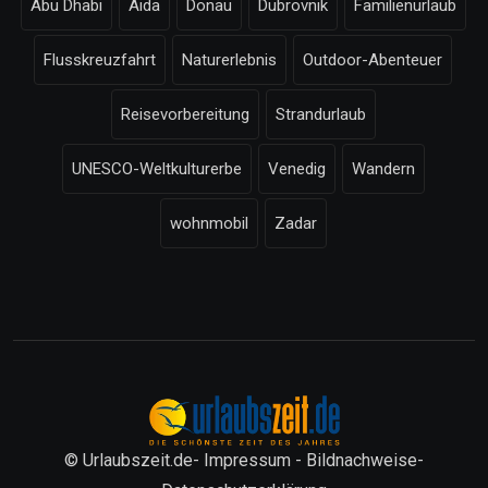
Abu Dhabi
Aida
Donau
Dubrovnik
Familienurlaub
Flusskreuzfahrt
Naturerlebnis
Outdoor-Abenteuer
Reisevorbereitung
Strandurlaub
UNESCO-Weltkulturerbe
Venedig
Wandern
wohnmobil
Zadar
© Urlaubszeit.de-
Impressum
-
Bildnachweise
-