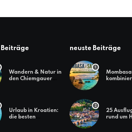
 Beiträge
neuste Beiträge
Wandern & Natur in
Mombasa 
den Chiemgauer
kombinier
Alpen
einen
abwechsl
Kenia-Ur
Urlaub in Kroatien:
25 Ausflu
die besten
rund um H
Reiseziele
die jeder
sollte