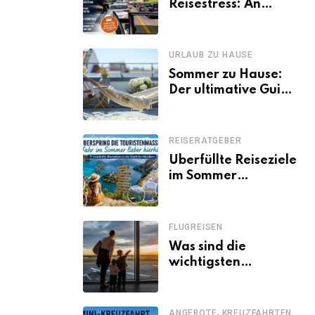
Reisestress: An
welchen Tagen
Familien besser
losfahren
URLAUB ZU HAUSE
Sommer zu Hause:
Der ultimative Guide
für den Urlaub
daheim
REISERATGEBER
Überfüllte Reiseziele
im Sommer
vermeiden: 11
schöne Alternativen
zu Mallorca,
FLUGREISEN
Santorini, Gardasee
Was sind die
& Co.
wichtigsten
Fluggastrechte?
,
ANGEBOTE
KREUZFAHRTEN