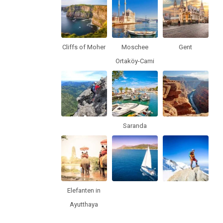
Cliffs of Moher
Moschee
Gent
Ortaköy-Cami
Saranda
Elefanten in
Ayutthaya