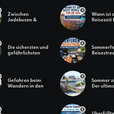
Zwischen
Wann ist 
Jadebusen &
Reisezeit 
Marineflair –
USA? Kli
Wilhelmshaven
Regionen
erkunden
saisonale
Besonder
Die sichersten und
Sommerfe
gefährlichsten
Reisestres
Reiseziele 2022
welchen 
Familien 
losfahren
Gefahren beim
Sommer z
Wandern in den
Der ultim
Bergen – das macht
für den U
es gefährlich
daheim
Überfüllte