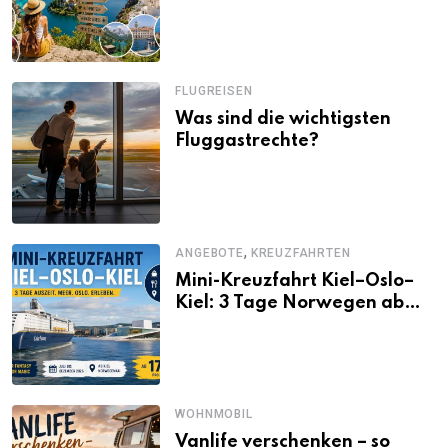
Alternativen zu Mallorca,
Santorini, Gardasee & Co.
FLUGREISEN
Was sind die wichtigsten
Fluggastrechte?
,
ANGEBOTE
KREUZFAHRTEN
Mini-Kreuzfahrt Kiel–Oslo–
Kiel: 3 Tage Norwegen ab
Kiel erleben
WOHNMOBIL
Vanlife verschenken – so