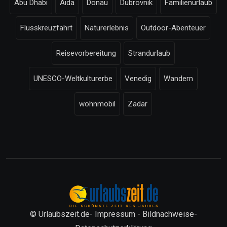
Abu Dhabi
Aida
Donau
Dubrovnik
Familienurlaub
Flusskreuzfahrt
Naturerlebnis
Outdoor-Abenteuer
Reisevorbereitung
Strandurlaub
UNESCO-Weltkulturerbe
Venedig
Wandern
wohnmobil
Zadar
© Urlaubszeit.de-
Impressum
-
Bildnachweise
-