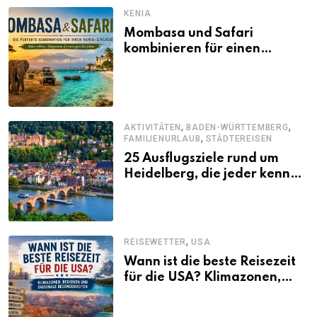
KENIA
Mombasa und Safari
kombinieren für einen
abwechslungsreichen Kenia-
Urlaub
,
,
AKTIVITÄTEN
BADEN-WÜRTTEMBERG
,
FAMILIENURLAUB
STÄDTEREISEN
25 Ausflugsziele rund um
Heidelberg, die jeder kennen
sollte
,
REISEWETTER
USA
Wann ist die beste Reisezeit
für die USA? Klimazonen,
Regionen und saisonale
Besonderheiten