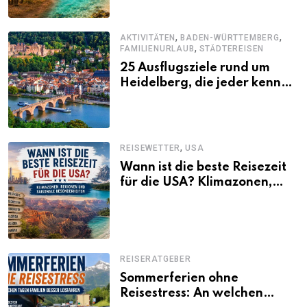
,
,
AKTIVITÄTEN
BADEN-WÜRTTEMBERG
,
FAMILIENURLAUB
STÄDTEREISEN
25 Ausflugsziele rund um
Heidelberg, die jeder kennen
sollte
,
REISEWETTER
USA
Wann ist die beste Reisezeit
für die USA? Klimazonen,
Regionen und saisonale
Besonderheiten
REISERATGEBER
Sommerferien ohne
Reisestress: An welchen