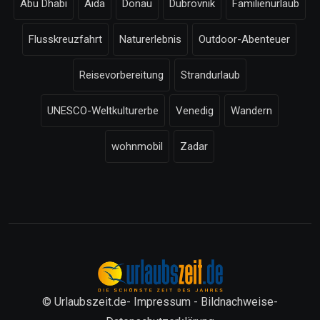
Abu Dhabi
Aida
Donau
Dubrovnik
Familienurlaub
Flusskreuzfahrt
Naturerlebnis
Outdoor-Abenteuer
Reisevorbereitung
Strandurlaub
UNESCO-Weltkulturerbe
Venedig
Wandern
wohnmobil
Zadar
© Urlaubszeit.de-
Impressum
-
Bildnachweise
-