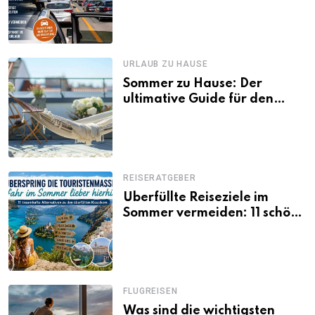
Tagen Familien besser
losfahren
URLAUB ZU HAUSE
Sommer zu Hause: Der
ultimative Guide für den
Urlaub daheim
REISERATGEBER
Überfüllte Reiseziele im
Sommer vermeiden: 11 schöne
Alternativen zu Mallorca,
Santorini, Gardasee & Co.
FLUGREISEN
Was sind die wichtigsten