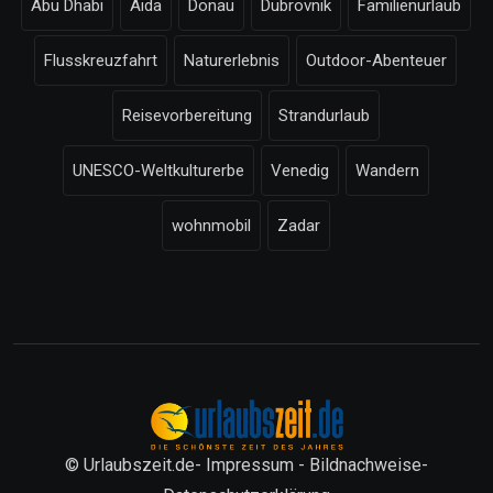
Abu Dhabi
Aida
Donau
Dubrovnik
Familienurlaub
Flusskreuzfahrt
Naturerlebnis
Outdoor-Abenteuer
Reisevorbereitung
Strandurlaub
UNESCO-Weltkulturerbe
Venedig
Wandern
wohnmobil
Zadar
© Urlaubszeit.de-
Impressum
-
Bildnachweise
-