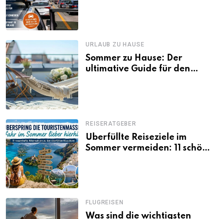
Tagen Familien besser
losfahren
URLAUB ZU HAUSE
Sommer zu Hause: Der
ultimative Guide für den
Urlaub daheim
REISERATGEBER
Überfüllte Reiseziele im
Sommer vermeiden: 11 schöne
Alternativen zu Mallorca,
Santorini, Gardasee & Co.
FLUGREISEN
Was sind die wichtigsten