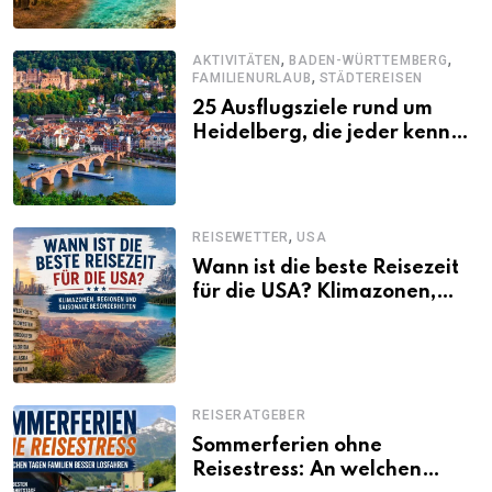
,
,
AKTIVITÄTEN
BADEN-WÜRTTEMBERG
,
FAMILIENURLAUB
STÄDTEREISEN
25 Ausflugsziele rund um
Heidelberg, die jeder kennen
sollte
,
REISEWETTER
USA
Wann ist die beste Reisezeit
für die USA? Klimazonen,
Regionen und saisonale
Besonderheiten
REISERATGEBER
Sommerferien ohne
Reisestress: An welchen