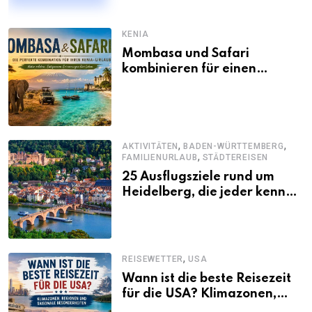
KENIA
Mombasa und Safari
kombinieren für einen
abwechslungsreichen Kenia-
Urlaub
,
,
AKTIVITÄTEN
BADEN-WÜRTTEMBERG
,
FAMILIENURLAUB
STÄDTEREISEN
25 Ausflugsziele rund um
Heidelberg, die jeder kennen
sollte
,
REISEWETTER
USA
Wann ist die beste Reisezeit
für die USA? Klimazonen,
Regionen und saisonale