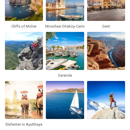
Cliffs of Moher
Moschee Ortaköy-Cami
Gent
Saranda
Elefanten in Ayutthaya