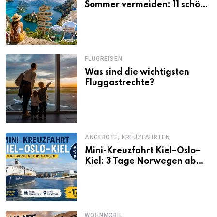
Sommer vermeiden: 11 schöne
Alternativen zu Mallorca,
Santorini, Gardasee & Co.
FLUGREISEN
Was sind die wichtigsten
Fluggastrechte?
,
ANGEBOTE
KREUZFAHRTEN
Mini-Kreuzfahrt Kiel–Oslo–
Kiel: 3 Tage Norwegen ab
Kiel erleben
WOHNMOBIL