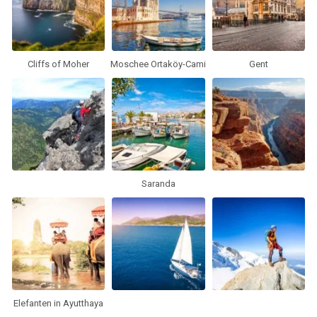
Cliffs of Moher
Moschee Ortaköy-Cami
Gent
Saranda
Elefanten in Ayutthaya