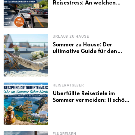
Reisestress: An welchen
Tagen Familien besser
losfahren
URLAUB ZU HAUSE
Sommer zu Hause: Der
ultimative Guide für den
Urlaub daheim
REISERATGEBER
Überfüllte Reiseziele im
Sommer vermeiden: 11 schöne
Alternativen zu Mallorca,
Santorini, Gardasee & Co.
FLUGREISEN