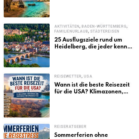
Urlaub
,
,
AKTIVITÄTEN
BADEN-WÜRTTEMBERG
,
FAMILIENURLAUB
STÄDTEREISEN
25 Ausflugsziele rund um
Heidelberg, die jeder kennen
sollte
,
REISEWETTER
USA
Wann ist die beste Reisezeit
für die USA? Klimazonen,
Regionen und saisonale
Besonderheiten
REISERATGEBER
Sommerferien ohne